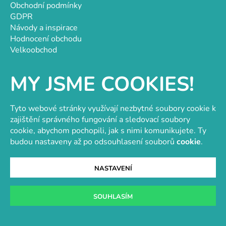
Obchodní podmínky
GDPR
Návody a inspirace
Hodnocení obchodu
Velkoobchod
Kontakt
Kontakt
MY JSME COOKIES!
objednavky@e-vytvarka.cz
+420 725 657 656
Tyto webové stránky využívají nezbytné soubory cookie k
+420 776 848 482
zajištění správného fungování a sledovací soubory
cookie, abychom pochopili, jak s nimi komunikujete. Ty
Facebook
budou nastaveny až po odsouhlasení souborů
cookie
.
NASTAVENÍ
Velkoobchod s korálky a komponenty
Tvořit je radost
SOUHLASÍM