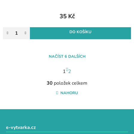
35 Kč
DO KOŠÍKU
NAČÍST 6 DALŠÍCH
S
1
t
2
r
O
á
30
položek celkem
v
n
l
NAHORU
k
á
o
d
v
a
Z
á
c
n
á
í
í
p
e-vytvarka.cz
p