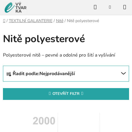
Přejít
Hledat
na
NÁKUPNÍ
KOŠÍK
obsah
Domů
/
TEXTILNÍ GALANTERIE
/
Nitě
/
Nitě polyesterové
Nitě polyesterové
Polyesterové nitě – pevné a odolné pro šití a vyšívání
Ř
Řadit podle:
Nejprodávanější
a
z
e
OTEVŘÍT FILTR
n
V
í
ý
p
p
r
i
o