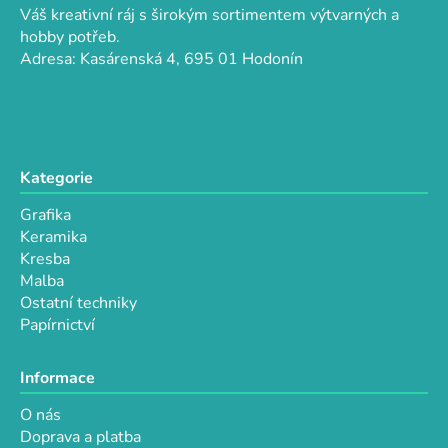
a
r
Váš kreativní ráj s širokým sortimentem výtvarných a
t
v
hobby potřeb.
k
í
Adresa: Kasárenská 4, 695 01 Hodonín
y
v
ý
p
i
Kategorie
s
u
Grafika
Keramika
Kresba
Malba
Ostatní techniky
Papírnictví
Informace
O nás
Doprava a platba