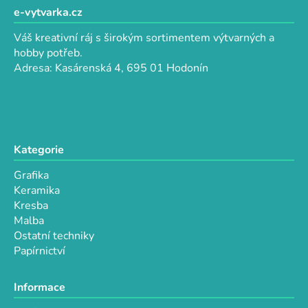
í
í
p
e-vytvarka.cz
p
a
r
Váš kreativní ráj s širokým sortimentem výtvarných a
t
v
hobby potřeb.
k
í
Adresa: Kasárenská 4, 695 01 Hodonín
y
v
ý
p
i
Kategorie
s
u
Grafika
Keramika
Kresba
Malba
Ostatní techniky
Papírnictví
Informace