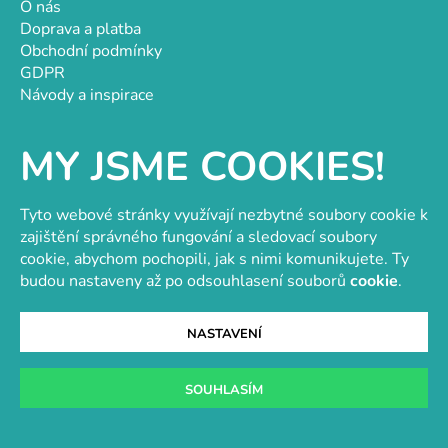
O nás
Doprava a platba
Obchodní podmínky
GDPR
Návody a inspirace
Hodnocení obchodu
Velkoobchod
MY JSME COOKIES!
Kontakt
Kontakt
Tyto webové stránky využívají nezbytné soubory cookie k
objednavky@e-vytvarka.cz
zajištění správného fungování a sledovací soubory
+420 725 657 656
cookie, abychom pochopili, jak s nimi komunikujete. Ty
+420 776 848 482
budou nastaveny až po odsouhlasení souborů
cookie
.
Facebook
NASTAVENÍ
SOUHLASÍM
Velkoobchod s korálky a komponenty
Tvořit je radost