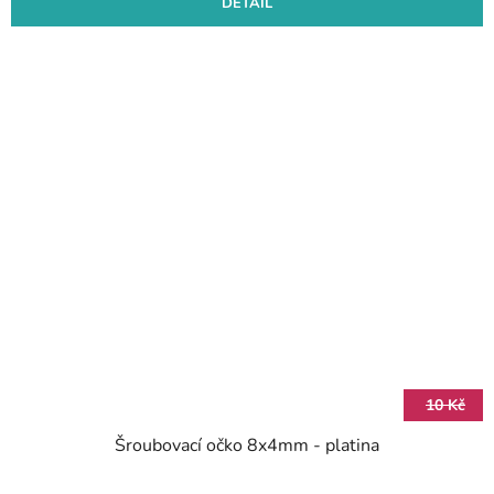
DETAIL
10 Kč
Šroubovací očko 8x4mm - platina