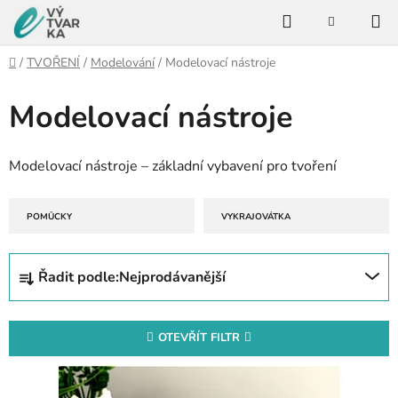
Přejít
Hledat
na
NÁKUPNÍ
KOŠÍK
obsah
Domů
/
TVOŘENÍ
/
Modelování
/
Modelovací nástroje
Modelovací nástroje
Modelovací nástroje – základní vybavení pro tvoření
POMŮCKY
VYKRAJOVÁTKA
Ř
Řadit podle:
Nejprodávanější
a
z
e
OTEVŘÍT FILTR
n
V
í