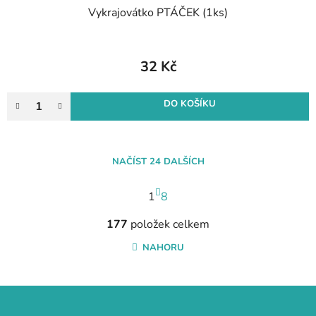
Vykrajovátko PTÁČEK (1ks)
32 Kč
DO KOŠÍKU
NAČÍST 24 DALŠÍCH
S
1
t
8
r
O
á
177
položek celkem
v
n
l
NAHORU
k
á
o
d
v
a
Z
á
c
n
á