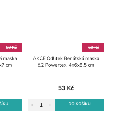
59 Kč
59 Kč
á maska
AKCE Odlitek Benátská maska
5x7 cm
č.2 Powertex, 4x6x8,5 cm
53 Kč
ŠÍKU
DO KOŠÍKU