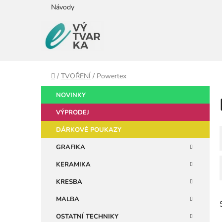
Přejít
Návody
na
obsah
Domů
/
TVOŘENÍ
/
Powertex
P
K
Přeskočit
NOVINKY
a
kategorie
o
t
VÝPRODEJ
s
e
t
DÁRKOVÉ POUKAZY
g
r
o
GRAFIKA
a
r
KERAMIKA
i
n
e
n
KRESBA
í
MALBA
p
OSTATNÍ TECHNIKY
a