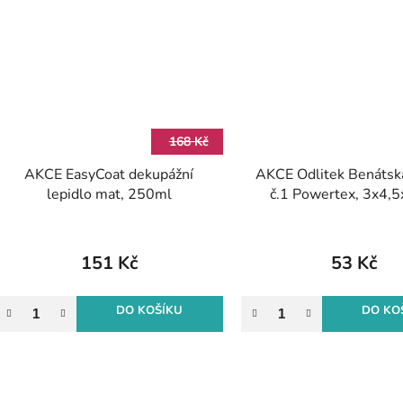
168 Kč
AKCE EasyCoat dekupážní
AKCE Odlitek Benátsk
lepidlo mat, 250ml
č.1 Powertex, 3x4,
151 Kč
53 Kč
DO KOŠÍKU
DO KO