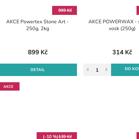
999 Kč
AKCE Powertex Stone Art -
AKCE POWERWAX - s
250g, 2kg
vosk (250g)
899 Kč
314 Kč
DO KO
DETAIL
AKCE
(–10 %)
139 Kč