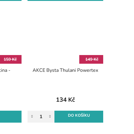
159 Kč
149 Kč
ina -
AKCE Bysta Thulani Powertex
134 Kč
DO KOŠÍKU