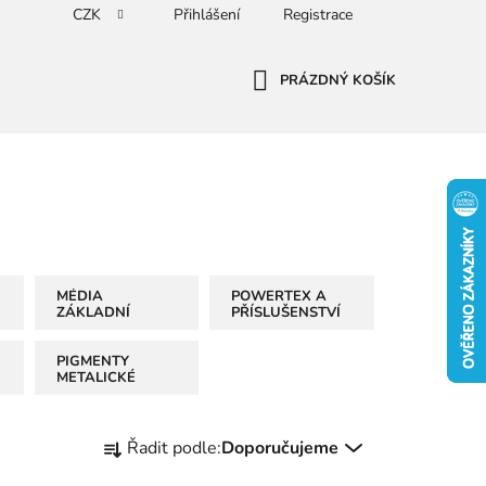
CZK
Přihlášení
Registrace
PRÁZDNÝ KOŠÍK
NÁKUPNÍ
KOŠÍK
MÉDIA
POWERTEX A
ZÁKLADNÍ
PŘÍSLUŠENSTVÍ
PIGMENTY
METALICKÉ
Ř
Řadit podle:
Doporučujeme
a