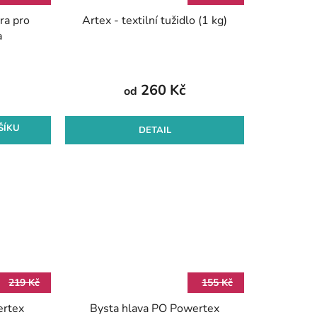
ra pro
Artex - textilní tužidlo (1 kg)
a
260 Kč
od
ŠÍKU
DETAIL
219 Kč
155 Kč
ertex
Bysta hlava PO Powertex