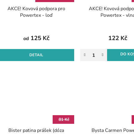
AKCE! Kovová podpora pro
AKCE! Kovová podpo
Powertex - loď
Powertex - vln
125 Kč
122 Kč
od
DO KO
DETAIL
81 Kč
Bister patina prášek (dóza
Bysta Carmen Pow