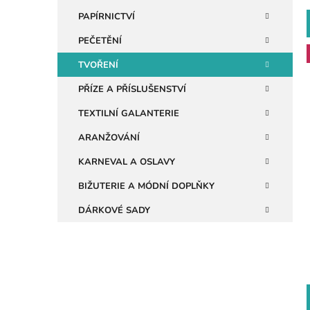
n
PAPÍRNICTVÍ
e
PEČETĚNÍ
l
TVOŘENÍ
PŘÍZE A PŘÍSLUŠENSTVÍ
i
TEXTILNÍ GALANTERIE
ARANŽOVÁNÍ
KARNEVAL A OSLAVY
BIŽUTERIE A MÓDNÍ DOPLŇKY
DÁRKOVÉ SADY