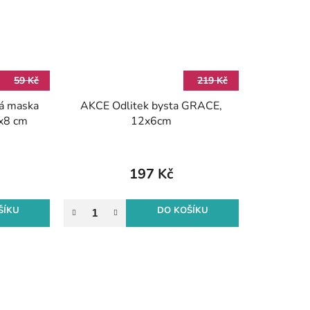
59 Kč
219 Kč
á maska
AKCE Odlitek bysta GRACE,
5x8 cm
12x6cm
197 Kč
ŠÍKU
DO KOŠÍKU