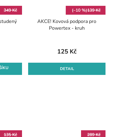
349 Kč
(–10 %)
139 Kč
tudený
AKCE! Kovová podpora pro
Powertex - kruh
125 Kč
ŠÍKU
DETAIL
135 Kč
289 Kč