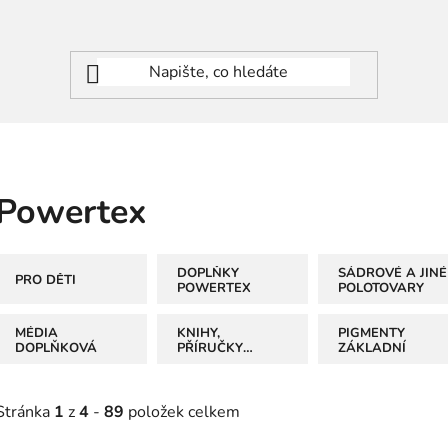
Powertex
DOPLŇKY
SÁDROVÉ A JINÉ
PRO DĚTI
POWERTEX
POLOTOVARY
MÉDIA
KNIHY,
PIGMENTY
DOPLŇKOVÁ
PŘÍRUČKY
ZÁKLADNÍ
POWERTEX
Stránka
1
z
4
-
89
položek celkem