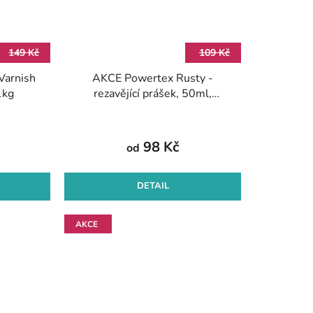
149 Kč
109 Kč
Varnish
AKCE Powertex Rusty -
1kg
rezavějící prášek, 50ml,
230ml
98 Kč
od
DETAIL
AKCE