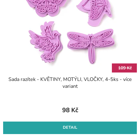
i
o
s
d
p
u
r
k
o
t
d
ů
u
k
t
109 Kč
ů
Sada razítek - KVĚTINY, MOTÝLI, VLOČKY, 4-5ks - více
variant
98 Kč
DETAIL