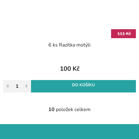
111 Kč
6 ks Razítka motýli
100 Kč
DO KOŠÍKU
10
položek celkem
O
v
l
Z
á
á