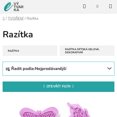
Přejít
Hledat
na
NÁKUPNÍ
KOŠÍK
obsah
Domů
/
TVOŘENÍ
/
Razítka
Razítka
RAZÍTKA DĚTSKÁ GELOVÁ,
RAZÍTKA
DEKORATIVNÍ
Ř
Řadit podle:
Nejprodávanější
a
z
e
OTEVŘÍT FILTR
n
V
í
ý
p
p
r