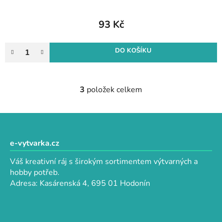
93 Kč
DO KOŠÍKU
3
položek celkem
O
v
l
Z
á
á
d
p
e-vytvarka.cz
a
a
c
Váš kreativní ráj s širokým sortimentem výtvarných a
t
í
hobby potřeb.
p
í
Adresa: Kasárenská 4, 695 01 Hodonín
r
v
k