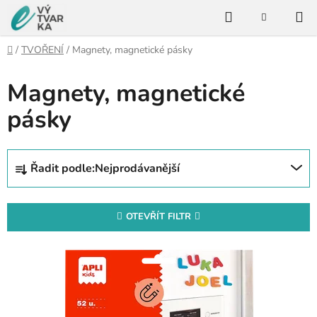
Přejít
Hledat
na
NÁKUPNÍ
KOŠÍK
obsah
Domů
/
TVOŘENÍ
/
Magnety, magnetické pásky
Magnety, magnetické
pásky
Ř
Řadit podle:
Nejprodávanější
a
z
e
OTEVŘÍT FILTR
n
V
í
ý
p
p
r
i
o