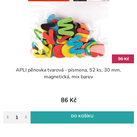
s
d
p
u
r
k
o
t
d
ů
u
k
t
96 Kč
ů
APLI pěnovka tvarová - písmena, 52 ks, 30 mm,
magnetická, mix barev
86 Kč
DO KOŠÍKU