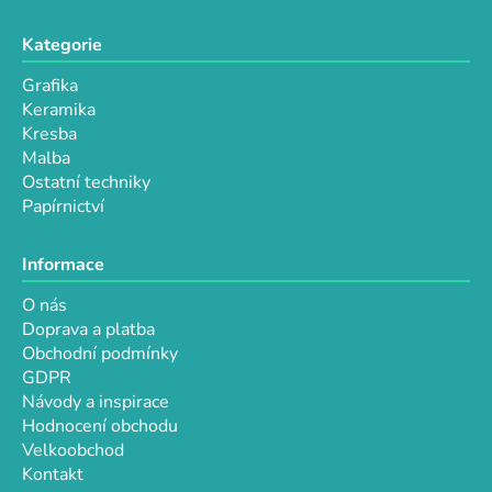
y
v
Kategorie
ý
p
Grafika
i
Keramika
s
Kresba
u
Malba
Ostatní techniky
Papírnictví
Informace
O nás
Doprava a platba
Obchodní podmínky
GDPR
Návody a inspirace
Hodnocení obchodu
Velkoobchod
Kontakt