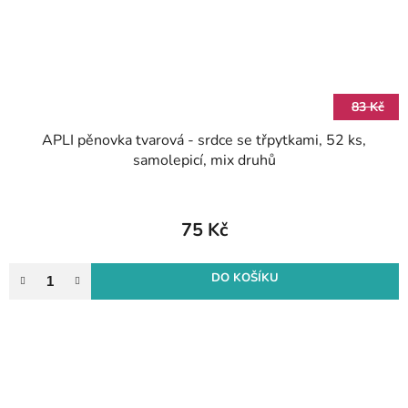
83 Kč
APLI pěnovka tvarová - srdce se třpytkami, 52 ks,
samolepicí, mix druhů
75 Kč
DO KOŠÍKU