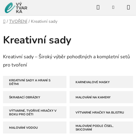
Přejít
Hledat
na
NÁKUPNÍ
KOŠÍK
obsah
Domů
/
TVOŘENÍ
/
Kreativní sady
Kreativní sady
Kreativní sady – Široký výběr pohodlných a kompletní setů
pro tvoření
KREATIVNÍ SADY A HRANÍ S
KARNEVALOVÉ MASKY
DĚTMI
ŠKRABACÍ OBRÁZKY
MALOVÁNÍ NA KAMENY
VÝTVARNÉ, TVOŘIVÉ HRAČKY V
VÝTVARNÉ HRAČKY NA BLISTRU
BOXU PRO DĚTI
MALOVÁNÍ PODLE ČÍSEL,
MALOVÁNÍ VODOU
SKICOVÁNÍ