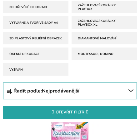
ZAŽEHLOVACÍ KORÁLKY
3D DŘEVĚNÉ DEKORACE
PLAYBOX
ZAŽEHLOVACÍ KORÁLKY
VÝTVARNÉ A TVOŘIVÉ SADY A4
PLAYBOX XL
3D PLASTOVÝ RELIÉFNÍ OBRÁZEK
DIAMANTOVÉ MALOVÁNÍ
OKENNÍ DEKORACE
MONTESSORI, DOMINO
VYŠÍVÁNÍ
Ř
Řadit podle:
Nejprodávanější
a
z
e
OTEVŘÍT FILTR
n
V
í
ý
p