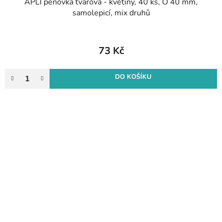
APLI pěnovka tvarová - květiny, 40 ks, O 40 mm,
samolepicí, mix druhů
73 Kč
DO KOŠÍKU