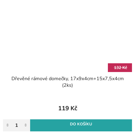
132 Kč
Dřevěné rámové domečky, 17x9x4cm+15x7,5x4cm
(2ks)
119 Kč
DO KOŠÍKU