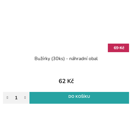
69 Kč
Bužírky (30ks) - náhradní obal
62 Kč
DO KOŠÍKU