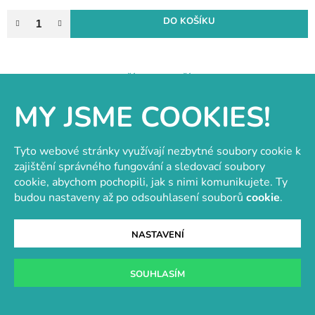
DO KOŠÍKU
NAČÍST 22 DALŠÍCH
S
MY JSME COOKIES!
1
t
2
r
O
á
46
položek celkem
v
Tyto webové stránky využívají nezbytné soubory cookie k
n
l
NAHORU
zajištění správného fungování a sledovací soubory
k
á
o
cookie, abychom pochopili, jak s nimi komunikujete. Ty
d
v
budou nastaveny až po odsouhlasení souborů
cookie
.
a
Z
á
c
n
á
í
NASTAVENÍ
í
p
e-vytvarka.cz
p
a
r
Váš kreativní ráj s širokým sortimentem výtvarných a
SOUHLASÍM
t
v
hobby potřeb.
k
í
Adresa: Kasárenská 4, 695 01 Hodonín