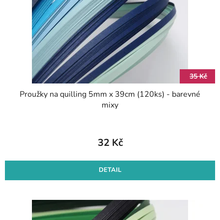
r
k
o
t
d
ů
u
k
t
35 Kč
ů
Proužky na quilling 5mm x 39cm (120ks) - barevné
mixy
32 Kč
DETAIL