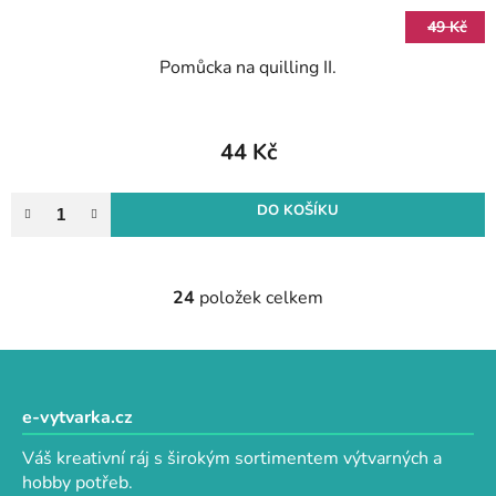
49 Kč
Pomůcka na quilling II.
44 Kč
DO KOŠÍKU
24
položek celkem
O
v
l
Z
á
á
d
p
e-vytvarka.cz
a
a
c
Váš kreativní ráj s širokým sortimentem výtvarných a
t
í
hobby potřeb.