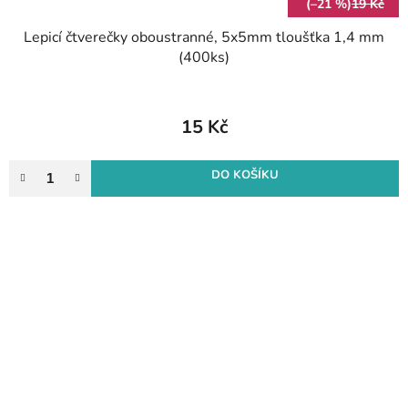
(–21 %)
19 Kč
Lepicí čtverečky oboustranné, 5x5mm tloušťka 1,4 mm
(400ks)
15 Kč
DO KOŠÍKU