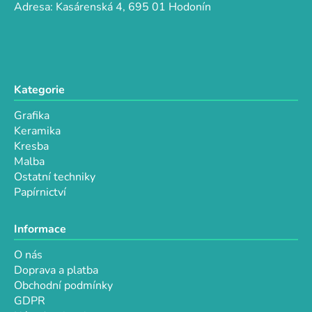
p
í
Adresa: Kasárenská 4, 695 01 Hodonín
r
v
k
y
v
Kategorie
ý
p
Grafika
i
Keramika
s
Kresba
u
Malba
Ostatní techniky
Papírnictví
Informace
O nás
Doprava a platba
Obchodní podmínky
GDPR