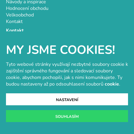
Návody a inspirace
Hodnocení obchodu
Velkoobchod
Kontakt
Kontakt
objednavky@e-vytvarka.cz
MY JSME COOKIES!
+420 725 657 656
+420 776 848 482
Facebook
Tyto webové stránky využívají nezbytné soubory cookie k
zajištění správného fungování a sledovací soubory
cookie, abychom pochopili, jak s nimi komunikujete. Ty
budou nastaveny až po odsouhlasení souborů
cookie
.
Velkoobchod s korálky a komponenty
Tvořit je radost
NASTAVENÍ
SOUHLASÍM
Vytvořil Shoptet
Copyright 2026
e-vytvarka.cz
. Všechna práva