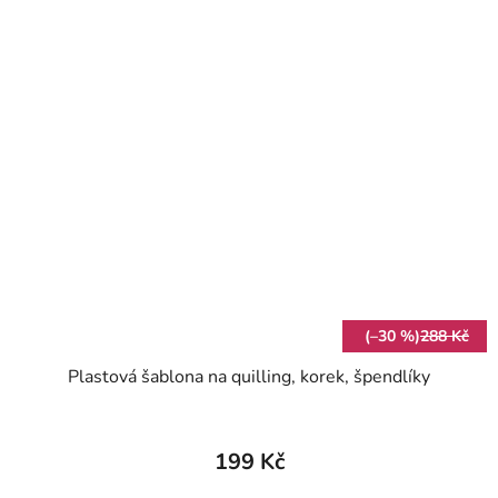
(–30 %)
288 Kč
Plastová šablona na quilling, korek, špendlíky
199 Kč