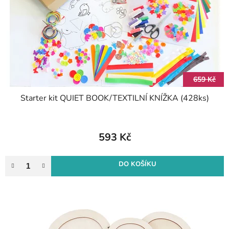
r
k
o
t
d
ů
u
k
t
659 Kč
ů
Starter kit QUIET BOOK/TEXTILNÍ KNÍŽKA (428ks)
593 Kč
DO KOŠÍKU