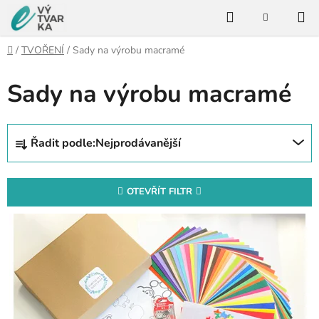
Přejít
Hledat
na
NÁKUPNÍ
KOŠÍK
obsah
Domů
/
TVOŘENÍ
/
Sady na výrobu macramé
Sady na výrobu macramé
Ř
Řadit podle:
Nejprodávanější
a
z
e
OTEVŘÍT FILTR
n
V
í
ý
p
p
r
i
o
s
d
p
u