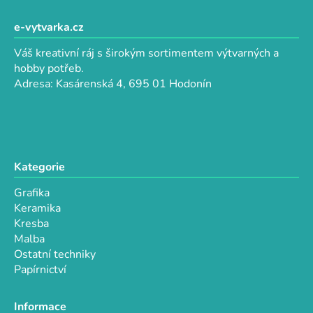
c
n
á
í
í
p
e-vytvarka.cz
p
a
r
Váš kreativní ráj s širokým sortimentem výtvarných a
t
v
hobby potřeb.
k
í
Adresa: Kasárenská 4, 695 01 Hodonín
y
v
ý
p
i
Kategorie
s
u
Grafika
Keramika
Kresba
Malba
Ostatní techniky
Papírnictví
Informace