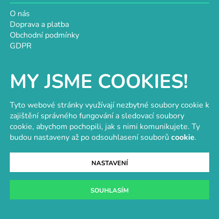
O nás
Doprava a platba
Obchodní podmínky
GDPR
Návody a inspirace
Hodnocení obchodu
MY JSME COOKIES!
Velkoobchod
Kontakt
Kontakt
Tyto webové stránky využívají nezbytné soubory cookie k
zajištění správného fungování a sledovací soubory
objednavky@e-vytvarka.cz
cookie, abychom pochopili, jak s nimi komunikujete. Ty
+420 725 657 656
budou nastaveny až po odsouhlasení souborů
cookie
.
+420 776 848 482
Facebook
NASTAVENÍ
SOUHLASÍM
Velkoobchod s korálky a komponenty
Tvořit je radost