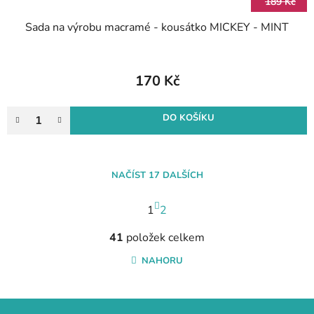
189 Kč
Sada na výrobu macramé - kousátko MICKEY - MINT
170 Kč
DO KOŠÍKU
NAČÍST 17 DALŠÍCH
S
1
t
2
r
O
á
41
položek celkem
v
n
l
NAHORU
k
á
o
d
v
a
Z
á