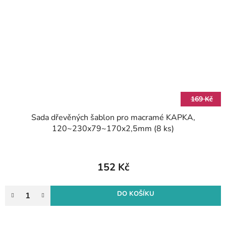
169 Kč
Sada dřevěných šablon pro macramé KAPKA,
120~230x79~170x2,5mm (8 ks)
152 Kč
DO KOŠÍKU