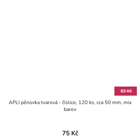
83 Kč
APLI pěnovka tvarová - číslice, 120 ks, cca 50 mm, mix
barev
75 Kč