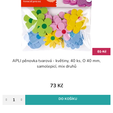
s
d
p
u
r
k
o
t
d
ů
u
k
t
81 Kč
ů
APLI pěnovka tvarová - květiny, 40 ks, O 40 mm,
samolepicí, mix druhů
73 Kč
DO KOŠÍKU