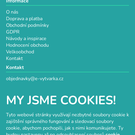
Informace
O nás
Doprava a platba
Obchodní podmínky
GDPR
Návody a inspirace
Hodnocení obchodu
Velkoobchod
Kontakt
Kontakt
objednavky@e-vytvarka.cz
+420 725 657 656
+420 776 848 482
MY JSME COOKIES!
Facebook
Tyto webové stránky využívají nezbytné soubory cookie k
zajištění správného fungování a sledovací soubory
cookie, abychom pochopili, jak s nimi komunikujete. Ty
Velkoobchod s korálky a komponenty
Tvořit je radost
budou nastaveny až po odsouhlasení souborů
cookie
.