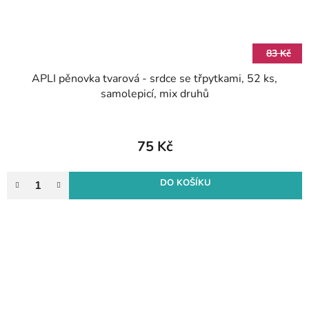
83 Kč
APLI pěnovka tvarová - srdce se třpytkami, 52 ks,
samolepicí, mix druhů
75 Kč
DO KOŠÍKU