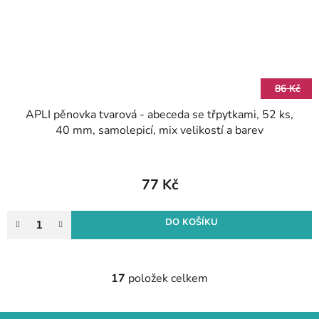
86 Kč
APLI pěnovka tvarová - abeceda se třpytkami, 52 ks,
40 mm, samolepicí, mix velikostí a barev
77 Kč
DO KOŠÍKU
17
položek celkem
O
v
l