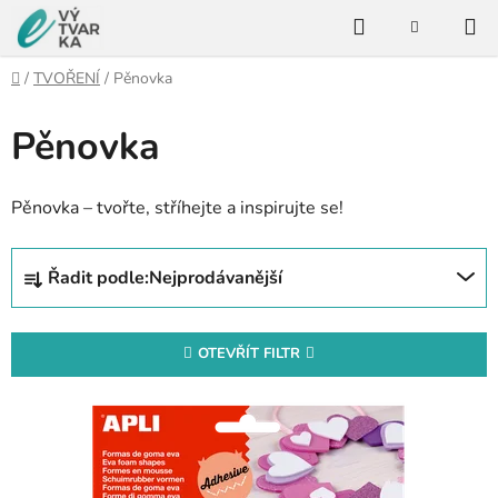
Přejít
Hledat
na
NÁKUPNÍ
KOŠÍK
obsah
Domů
/
TVOŘENÍ
/
Pěnovka
Pěnovka
Pěnovka – tvořte, stříhejte a inspirujte se!
Ř
Řadit podle:
Nejprodávanější
a
z
e
OTEVŘÍT FILTR
n
V
í
ý
p
p
r
i
o