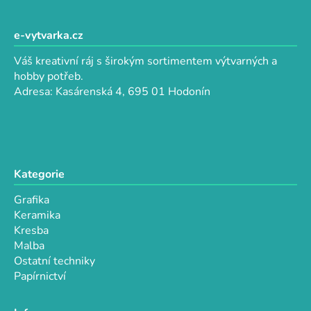
Z
á
á
d
p
e-vytvarka.cz
a
a
c
Váš kreativní ráj s širokým sortimentem výtvarných a
t
í
hobby potřeb.
p
í
Adresa: Kasárenská 4, 695 01 Hodonín
r
v
k
y
v
Kategorie
ý
p
Grafika
i
Keramika
s
Kresba
u
Malba
Ostatní techniky
Papírnictví