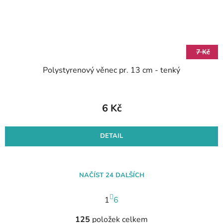
7 Kč
Polystyrenový věnec pr. 13 cm - tenký
6 Kč
DETAIL
NAČÍST 24 DALŠÍCH
S
1
t
6
r
O
á
125
položek celkem
v