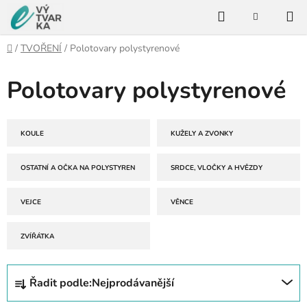
Přejít
Hledat
na
NÁKUPNÍ
KOŠÍK
obsah
Domů
/
TVOŘENÍ
/
Polotovary polystyrenové
Polotovary polystyrenové
KOULE
KUŽELY A ZVONKY
OSTATNÍ A OČKA NA POLYSTYREN
SRDCE, VLOČKY A HVĚZDY
VEJCE
VĚNCE
ZVÍŘÁTKA
Ř
Řadit podle:
Nejprodávanější
a