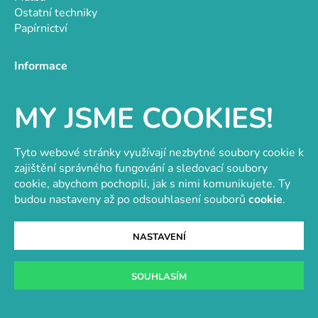
Ostatní techniky
Papírnictví
Informace
O nás
MY JSME COOKIES!
Doprava a platba
Obchodní podmínky
GDPR
Tyto webové stránky využívají nezbytné soubory cookie k
Návody a inspirace
zajištění správného fungování a sledovací soubory
Hodnocení obchodu
cookie, abychom pochopili, jak s nimi komunikujete. Ty
Velkoobchod
budou nastaveny až po odsouhlasení souborů
cookie
.
Kontakt
Kontakt
NASTAVENÍ
objednavky@e-vytvarka.cz
+420 725 657 656
SOUHLASÍM
+420 776 848 482
Facebook