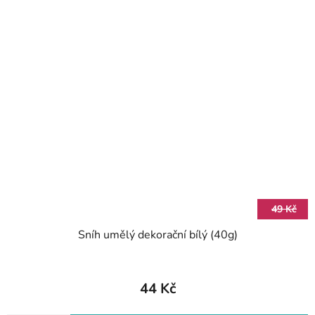
49 Kč
Sníh umělý dekorační bílý (40g)
44 Kč