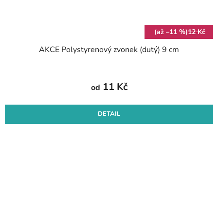
(až –11 %)
12 Kč
AKCE Polystyrenový zvonek (dutý) 9 cm
11 Kč
od
DETAIL