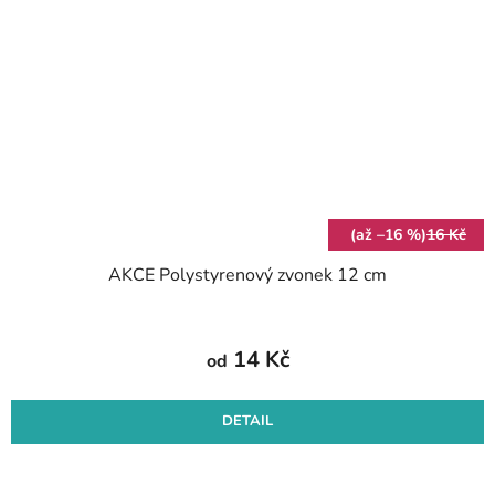
(až –16 %)
16 Kč
AKCE Polystyrenový zvonek 12 cm
14 Kč
od
DETAIL