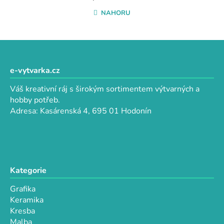
n
l
NAHORU
k
á
o
d
v
a
Z
á
c
n
á
í
í
p
e-vytvarka.cz
p
a
r
Váš kreativní ráj s širokým sortimentem výtvarných a
t
v
hobby potřeb.
k
í
Adresa: Kasárenská 4, 695 01 Hodonín
y
v
ý
p
i
Kategorie
s
u
Grafika
Keramika
Kresba
Malba