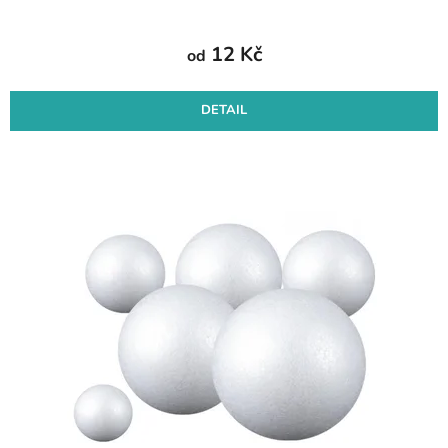
12 Kč
od
DETAIL