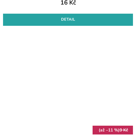
16 Kč
DETAIL
(až –11 %)
9 Kč