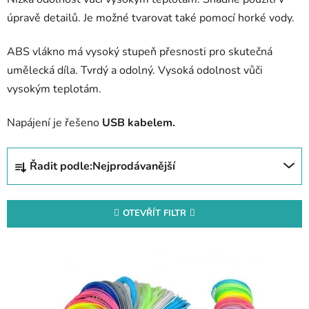
úpravě detailů. Je možné tvarovat také pomocí horké vody.
ABS vlákno má
vysoký stupeň přesnosti pro skutečná
umělecká díla.
Tvrdý a odolný.
Vysoká odolnost vůči
vysokým teplotám.
Napájení je řešeno
USB kabelem.
Ř
Řadit podle:
Nejprodávanější
a
z
e
OTEVŘÍT FILTR
n
V
í
ý
p
p
r
i
o