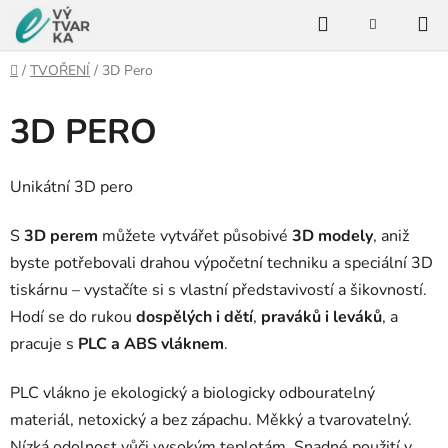
Přejít
Hledat
na
NÁKUPNÍ
KOŠÍK
obsah
Domů
/
TVOŘENÍ
/
3D Pero
3D PERO
Unikátní 3D pero
S
3D perem
můžete vytvářet působivé
3D modely
, aniž
byste potřebovali drahou výpočetní techniku a speciální 3D
tiskárnu – vystačíte si s vlastní představivostí a šikovností.
Hodí se do rukou
dospělých i dětí
,
praváků i leváků
, a
pracuje s
PLC a ABS vláknem
.
PLC vlákno je e
kologický a biologicky odbouratelný
materiál, netoxický a bez zápachu.
Měkký a tvarovatelný.
Nízká odolnost vůči vysokým teplotám.
Snadné použití v