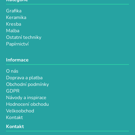
ý
p
Grafika
i
Keramika
s
Kresba
u
Malba
Ostatní techniky
Papírnictví
Informace
O nás
Doprava a platba
Obchodní podmínky
GDPR
Návody a inspirace
Hodnocení obchodu
Velkoobchod
Kontakt
Kontakt