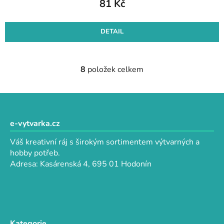
81 Kč
DETAIL
8
položek celkem
O
v
l
Z
á
á
d
p
e-vytvarka.cz
a
a
c
Váš kreativní ráj s širokým sortimentem výtvarných a
t
í
hobby potřeb.
p
í
Adresa: Kasárenská 4, 695 01 Hodonín
r
v
k
y
v
Kategorie