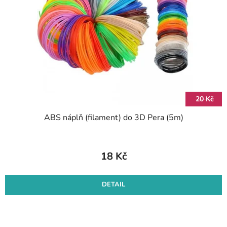
s
d
p
u
r
k
o
t
d
ů
u
k
t
20 Kč
ů
ABS náplň (filament) do 3D Pera (5m)
18 Kč
DETAIL