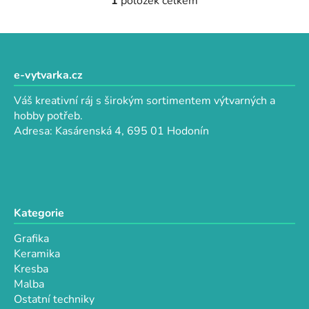
1
položek celkem
O
v
l
Z
á
á
d
p
e-vytvarka.cz
a
a
c
Váš kreativní ráj s širokým sortimentem výtvarných a
t
í
hobby potřeb.
p
í
Adresa: Kasárenská 4, 695 01 Hodonín
r
v
k
y
v
Kategorie
ý
p
Grafika
i
Keramika
s
Kresba
u
Malba
Ostatní techniky