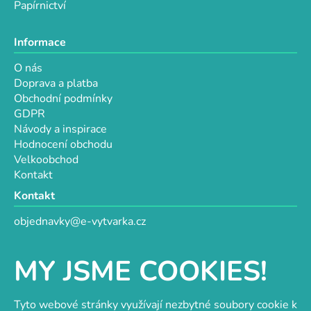
Papírnictví
Informace
O nás
Doprava a platba
Obchodní podmínky
GDPR
Návody a inspirace
Hodnocení obchodu
Velkoobchod
Kontakt
Kontakt
objednavky@e-vytvarka.cz
+420 725 657 656
+420 776 848 482
MY JSME COOKIES!
Facebook
Tyto webové stránky využívají nezbytné soubory cookie k