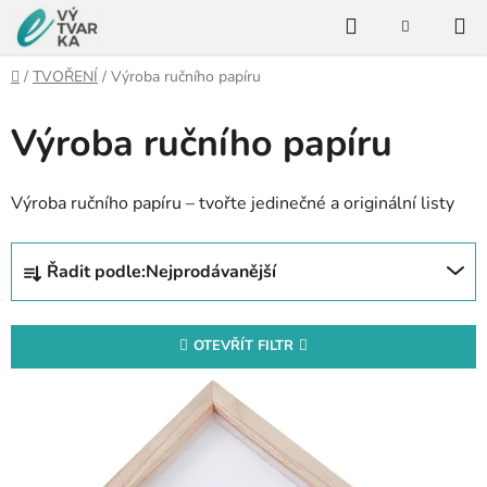
Přejít
Hledat
na
NÁKUPNÍ
KOŠÍK
obsah
Domů
/
TVOŘENÍ
/
Výroba ručního papíru
Výroba ručního papíru
Výroba ručního papíru – tvořte jedinečné a originální listy
Ř
Řadit podle:
Nejprodávanější
a
z
e
OTEVŘÍT FILTR
n
V
í
ý
p
p
r
i
o