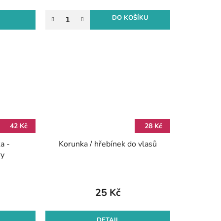
DO KOŠÍKU
42 Kč
28 Kč
a -
Korunka / hřebínek do vlasů
ry
25 Kč
DETAIL