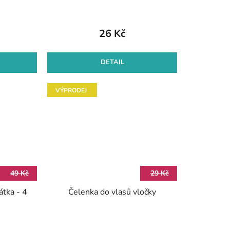
26 Kč
DETAIL
VÝPRODEJ
49 Kč
29 Kč
átka - 4
Čelenka do vlasů vločky