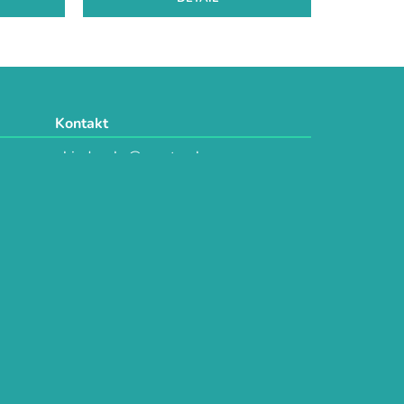
Kontakt
objednavky@e-vytvarka.cz
+420 725 657 656
+420 776 848 482
Facebook