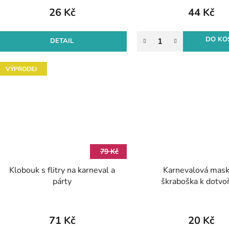
26 Kč
44 Kč
DO KO
DETAIL
VÝPRODEJ
79 Kč
Klobouk s flitry na karneval a
Karnevalová mask
párty
škraboška k dotvo
71 Kč
20 Kč