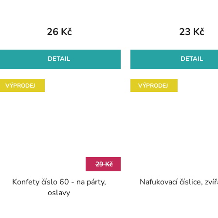
26 Kč
23 Kč
DETAIL
DETAIL
VÝPRODEJ
VÝPRODEJ
29 Kč
Konfety číslo 60 - na párty,
Nafukovací číslice, zvíř
oslavy