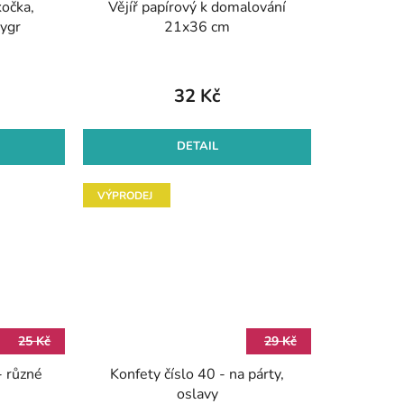
kočka,
Vějíř papírový k domalování
ů
tygr
21x36 cm
32 Kč
DETAIL
VÝPRODEJ
25 Kč
29 Kč
- různé
Konfety číslo 40 - na párty,
oslavy