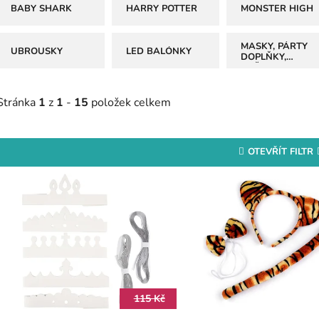
BABY SHARK
HARRY POTTER
MONSTER HIGH
MASKY, PÁRTY
UBROUSKY
LED BALÓNKY
DOPLŇKY,
BRČKA
Stránka
1
z
1
-
15
položek celkem
OTEVŘÍT FILTR
V
ý
p
s
p
r
115 Kč
o