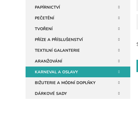
n
PAPÍRNICTVÍ
e
PEČETĚNÍ
l
TVOŘENÍ
PŘÍZE A PŘÍSLUŠENSTVÍ
TEXTILNÍ GALANTERIE
ARANŽOVÁNÍ
KARNEVAL A OSLAVY
BIŽUTERIE A MÓDNÍ DOPLŇKY
DÁRKOVÉ SADY
i