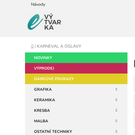
Přejít
Návody
na
obsah
Domů
/
KARNEVAL A OSLAVY
P
K
Přeskočit
NOVINKY
a
kategorie
o
t
VÝPRODEJ
s
e
t
DÁRKOVÉ POUKAZY
g
r
o
GRAFIKA
a
r
KERAMIKA
i
n
e
n
KRESBA
í
MALBA
p
OSTATNÍ TECHNIKY
a