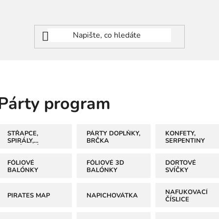
Párty program
STŘAPCE,
PÁRTY DOPLŇKY,
KONFETY,
SPIRÁLY,
BRČKA
SERPENTINY
PAPÍROVÉ
KOULE,
GIRLANDY
FÓLIOVÉ
FÓLIOVÉ 3D
DORTOVÉ
BALÓNKY
BALÓNKY
SVÍČKY
NAFUKOVACÍ
PIRATES MAP
NAPICHOVÁTKA
ČÍSLICE