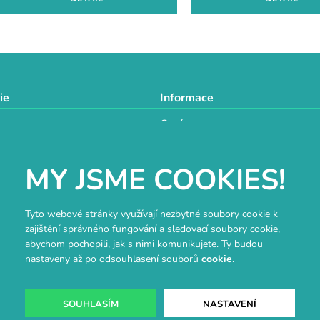
O
v
l
á
d
ie
Informace
a
O nás
c
a
Doprava a platba
í
Obchodní podmínky
p
MY JSME COOKIES!
GDPR
r
techniky
Návody a inspirace
v
tví
Hodnocení obchodu
k
Tyto webové stránky využívají nezbytné soubory cookie k
Velkoobchod
y
zajištění správného fungování a sledovací soubory cookie,
Kontakt
v
abychom pochopili, jak s nimi komunikujete. Ty budou
ý
nastaveny až po odsouhlasení souborů
cookie
.
p
i
s
SOUHLASÍM
NASTAVENÍ
u