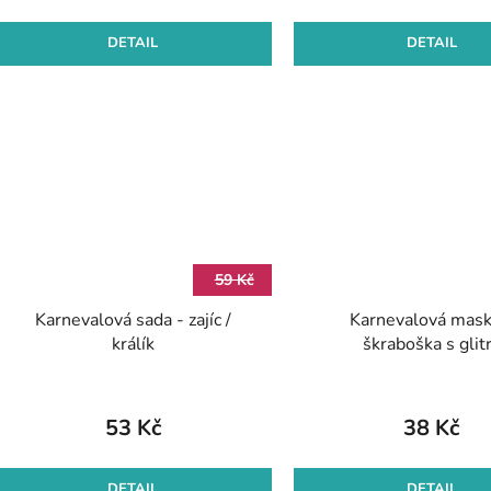
DETAIL
DETAIL
59 Kč
Karnevalová sada - zajíc /
Karnevalová mask
králík
škraboška s glit
53 Kč
38 Kč
DETAIL
DETAIL