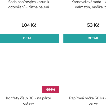
Sada papírových korun k
Karnevalová sada - 
d
dotvoření – různá balení
dalmatin, myška, 
u
k
t
104 Kč
53 Kč
ů
DETAIL
DETAIL
29 Kč
Konfety číslo 30 - na párty,
Papírová brčka 50 ks 
oslavy
barvy