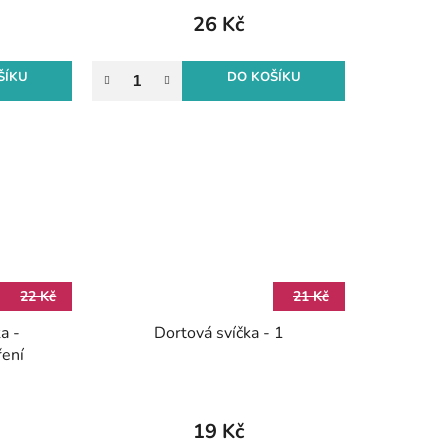
26 Kč
ŠÍKU
DO KOŠÍKU
22 Kč
21 Kč
a -
Dortová svíčka - 1
ření
19 Kč