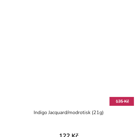
135 Kč
Indigo Jacquard/modrotisk (21g)
122 Kč