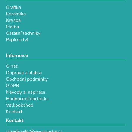
p
Grafika
i
Keramika
s
Kresba
u
Malba
Ostatní techniky
Papírnictví
Informace
O nás
Doprava a platba
Obchodní podmínky
GDPR
Návody a inspirace
Hodnocení obchodu
Velkoobchod
Kontakt
Kontakt
objednavky@e-vytvarka.cz