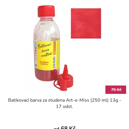
75 Kč
Batikovací barva za studena Art-e-Miss (250 ml) 13g -
17 odst.
68 Kč
od