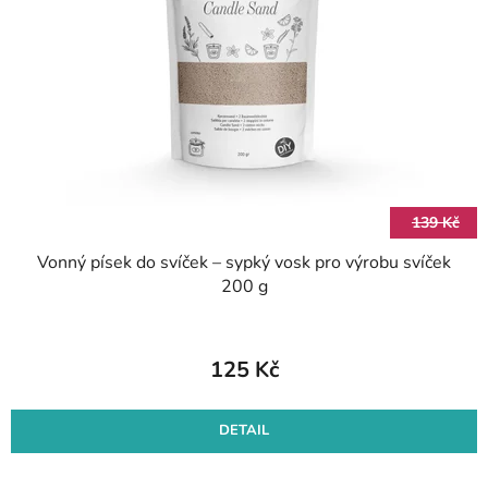
s
d
p
u
r
k
o
t
d
ů
u
k
t
139 Kč
ů
Vonný písek do svíček – sypký vosk pro výrobu svíček
200 g
125 Kč
DETAIL