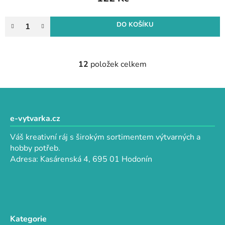
DO KOŠÍKU
12
položek celkem
O
v
l
Z
á
á
d
p
e-vytvarka.cz
a
a
c
Váš kreativní ráj s širokým sortimentem výtvarných a
t
í
hobby potřeb.
p
í
Adresa: Kasárenská 4, 695 01 Hodonín
r
v
k
y
v
Kategorie
ý