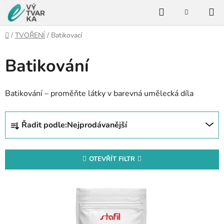
Přejít
Hledat
na
NÁKUPNÍ
KOŠÍK
obsah
Domů
/
TVOŘENÍ
/
Batikovací
Batikování
Batikování – proměňte látky v barevná umělecká díla
Ř
Řadit podle:
Nejprodávanější
a
z
e
OTEVŘÍT FILTR
n
V
í
ý
p
p
r
i
o