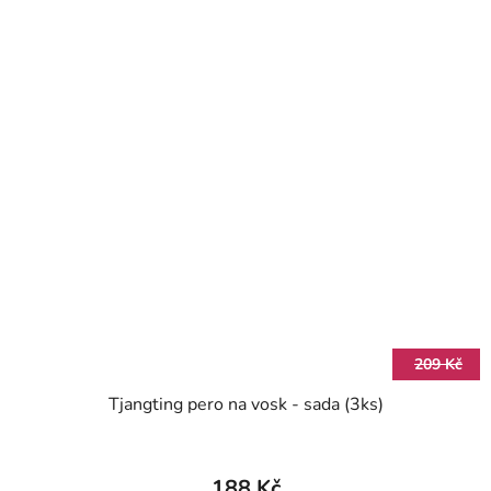
209 Kč
Tjangting pero na vosk - sada (3ks)
188 Kč