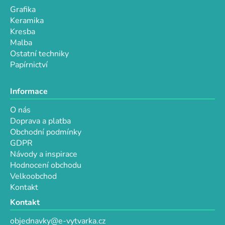
p
Grafika
i
Keramika
s
Kresba
u
Malba
Ostatní techniky
Papírnictví
Informace
O nás
Doprava a platba
Obchodní podmínky
GDPR
Návody a inspirace
Hodnocení obchodu
Velkoobchod
Kontakt
Kontakt
objednavky@e-vytvarka.cz