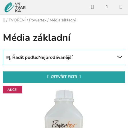
Přejít
Hledat
na
NÁKUPNÍ
KOŠÍK
obsah
Domů
/
TVOŘENÍ
/
Powertex
/
Média základní
Média základní
P
o
s
Ř
t
Řadit podle:
Nejprodávanější
a
r
z
a
e
OTEVŘÍT FILTR
n
n
n
V
í
AKCE
í
ý
p
p
p
r
a
i
o
n
s
d
e
p
u