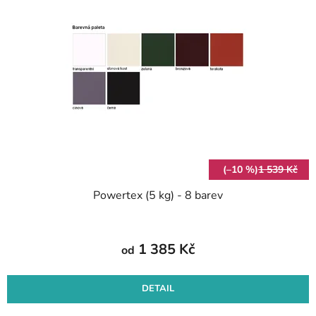
(–10 %)
1 539 Kč
Powertex (5 kg) - 8 barev
1 385 Kč
od
DETAIL