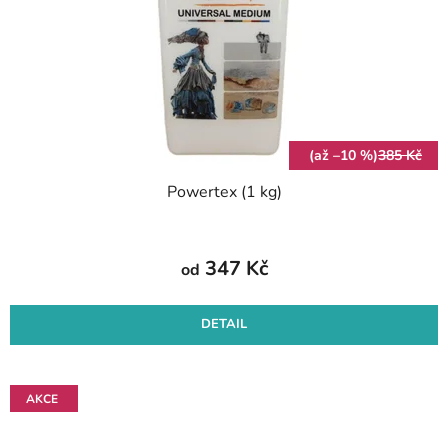
l
r
k
o
t
d
ů
u
k
t
(až –10 %)
385 Kč
ů
Powertex (1 kg)
347 Kč
od
DETAIL
AKCE