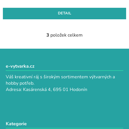
DETAIL
3
položek celkem
O
v
l
Z
á
á
d
p
e-vytvarka.cz
a
a
c
Váš kreativní ráj s širokým sortimentem výtvarných a
t
í
hobby potřeb.
p
í
Adresa: Kasárenská 4, 695 01 Hodonín
r
v
k
y
v
Kategorie
ý