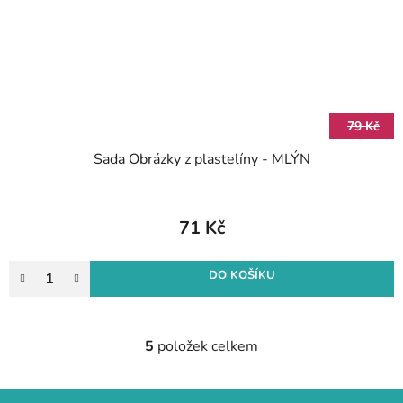
79 Kč
Sada Obrázky z plastelíny - MLÝN
71 Kč
DO KOŠÍKU
5
položek celkem
O
v
l
Z