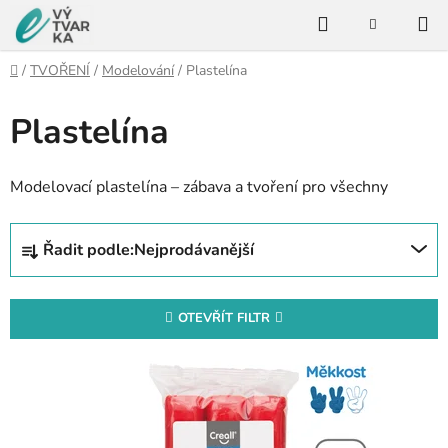
Přejít
Hledat
na
NÁKUPNÍ
KOŠÍK
obsah
Domů
/
TVOŘENÍ
/
Modelování
/
Plastelína
Plastelína
Modelovací plastelína – zábava a tvoření pro všechny
Ř
Řadit podle:
Nejprodávanější
a
z
e
OTEVŘÍT FILTR
n
V
í
ý
p
p
r
i
o