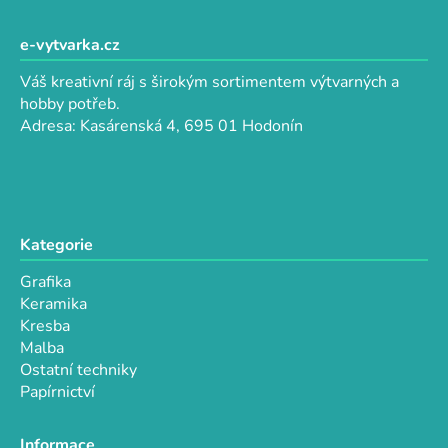
á
á
d
p
e-vytvarka.cz
a
a
c
Váš kreativní ráj s širokým sortimentem výtvarných a
t
í
hobby potřeb.
p
í
Adresa: Kasárenská 4, 695 01 Hodonín
r
v
k
y
v
Kategorie
ý
p
Grafika
i
Keramika
s
Kresba
u
Malba
Ostatní techniky
Papírnictví
Informace