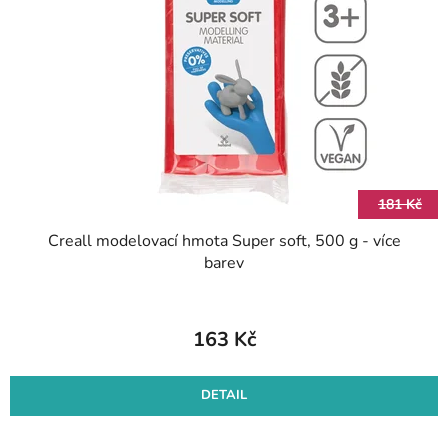
s
d
p
u
r
k
o
t
d
ů
u
k
t
181 Kč
ů
Creall modelovací hmota Super soft, 500 g - více
barev
163 Kč
DETAIL