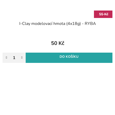
55 Kč
I-Clay modelovací hmota (4x18g) - RYBA
50 Kč
DO KOŠÍKU