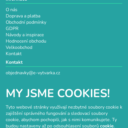
O nás
Doprava a platba
Obchodní podmínky
GDPR
Návody a inspirace
Hodnocení obchodu
Velkoobchod
Kontakt
Kontakt
objednavky@e-vytvarka.cz
+420 725 657 656
+420 776 848 482
MY JSME COOKIES!
Facebook
Tyto webové stránky využívají nezbytné soubory cookie k
zajištění správného fungování a sledovací soubory
cookie, abychom pochopili, jak s nimi komunikujete. Ty
Velkoobchod s korálky a komponenty
Tvořit je radost
budou nastaveny až po odsouhlasení souborů
cookie
.