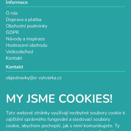
Informace
O nás
Doprava a platba
Obchodní podmínky
GDPR
Návody a inspirace
Hodnocení obchodu
Velkoobchod
Kontakt
Kontakt
objednavky@e-vytvarka.cz
+420 725 657 656
+420 776 848 482
MY JSME COOKIES!
Facebook
Tyto webové stránky využívají nezbytné soubory cookie k
zajištění správného fungování a sledovací soubory
cookie, abychom pochopili, jak s nimi komunikujete. Ty
Velkoobchod s korálky a komponenty
Tvořit je radost