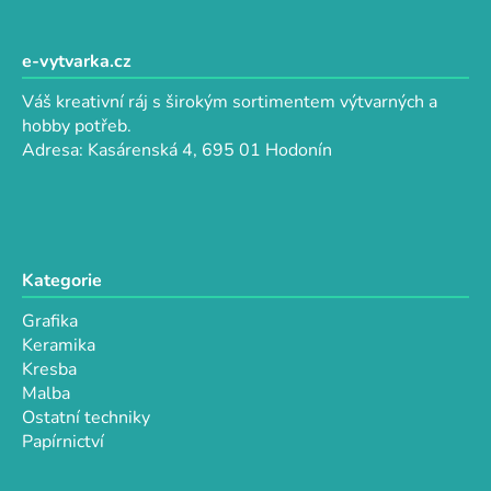
Z
á
p
e-vytvarka.cz
a
Váš kreativní ráj s širokým sortimentem výtvarných a
t
hobby potřeb.
í
Adresa: Kasárenská 4, 695 01 Hodonín
Kategorie
Grafika
Keramika
Kresba
Malba
Ostatní techniky
Papírnictví