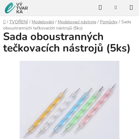
Přejít
Hledat
na
NÁKUPNÍ
KOŠÍK
obsah
Domů
/
TVOŘENÍ
/
Modelování
/
Modelovací nástroje
/
Pomůcky
/
Sada
oboustranných tečkovacích nástrojů (5ks)
Sada oboustranných
tečkovacích nástrojů (5ks)