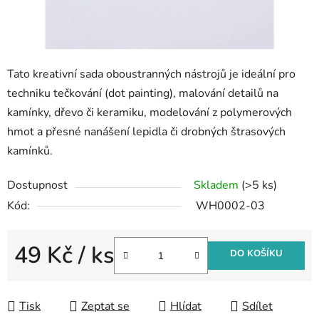
Tato kreativní sada oboustranných nástrojů je ideální pro
techniku tečkování (dot painting), malování detailů na
kamínky, dřevo či keramiku, modelování z polymerových
hmot a přesné nanášení lepidla či drobných štrasových
kamínků.
Dostupnost
Skladem
(>5 ks)
Kód:
WH0002-03
49 Kč
/ ks
DO KOŠÍKU
Měrná cena:
Tisk
Zeptat se
Hlídat
Sdílet