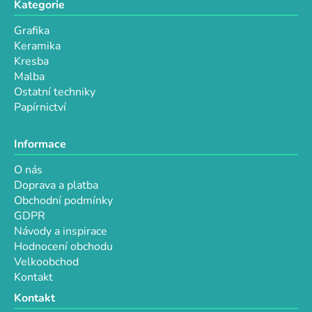
Kategorie
ý
p
Grafika
i
Keramika
s
Kresba
u
Malba
Ostatní techniky
Papírnictví
Informace
O nás
Doprava a platba
Obchodní podmínky
GDPR
Návody a inspirace
Hodnocení obchodu
Velkoobchod
Kontakt
Kontakt