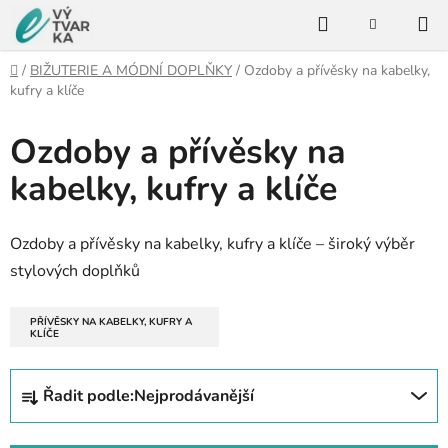
Přejít
Hledat
na
NÁKUPNÍ
KOŠÍK
obsah
Domů
/
BIŽUTERIE A MÓDNÍ DOPLŇKY
/
Ozdoby a přívěsky na kabelky,
kufry a klíče
Ozdoby a přívěsky na
kabelky, kufry a klíče
Ozdoby a přívěsky na kabelky, kufry a klíče – široký výběr
stylových doplňků
PŘÍVĚSKY NA KABELKY, KUFRY A
KLÍČE
Ř
Řadit podle:
Nejprodávanější
a
z