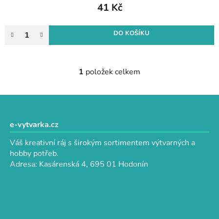
41 Kč
DO KOŠÍKU
1
položek celkem
O
v
l
Z
á
á
d
p
e-vytvarka.cz
a
a
c
Váš kreativní ráj s širokým sortimentem výtvarných a
t
í
hobby potřeb.
p
í
Adresa: Kasárenská 4, 695 01 Hodonín
r
v
k
y
v