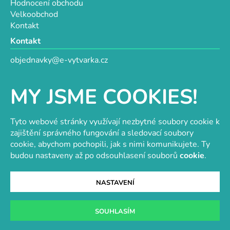
Hodnocení obchodu
Velkoobchod
Kontakt
Kontakt
objednavky@e-vytvarka.cz
+420 725 657 656
+420 776 848 482
MY JSME COOKIES!
Facebook
Tyto webové stránky využívají nezbytné soubory cookie k
zajištění správného fungování a sledovací soubory
cookie, abychom pochopili, jak s nimi komunikujete. Ty
Velkoobchod s korálky a komponenty
Tvořit je radost
budou nastaveny až po odsouhlasení souborů
cookie
.
NASTAVENÍ
Vytvořil Shoptet
SOUHLASÍM
Copyright 2026
e-vytvarka.cz
. Všechna práva
vyhrazena.