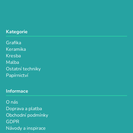
r
v
k
y
v
Kategorie
ý
p
Grafika
i
Keramika
s
Kresba
u
Malba
Ostatní techniky
Papírnictví
Informace
O nás
Doprava a platba
Obchodní podmínky
GDPR
Návody a inspirace