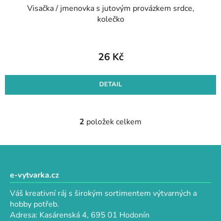
Visačka / jmenovka s jutovým provázkem srdce,
kolečko
26 Kč
DETAIL
2
položek celkem
O
v
l
Z
á
á
d
p
e-vytvarka.cz
a
a
c
Váš kreativní ráj s širokým sortimentem výtvarných a
t
í
hobby potřeb.
p
í
Adresa: Kasárenská 4, 695 01 Hodonín