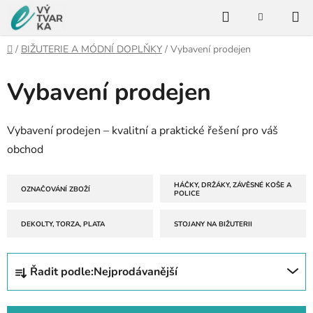
Přejít
Hledat
na
NÁKUPNÍ
KOŠÍK
obsah
Domů
/
BIŽUTERIE A MÓDNÍ DOPLŇKY
/
Vybavení prodejen
Vybavení prodejen
Vybavení prodejen – kvalitní a praktické řešení pro váš
obchod
HÁČKY, DRŽÁKY, ZÁVĚSNÉ KOŠE A
OZNAČOVÁNÍ ZBOŽÍ
POLICE
DEKOLTY, TORZA, PLATA
STOJANY NA BIŽUTERII
Ř
Řadit podle:
Nejprodávanější
a
z