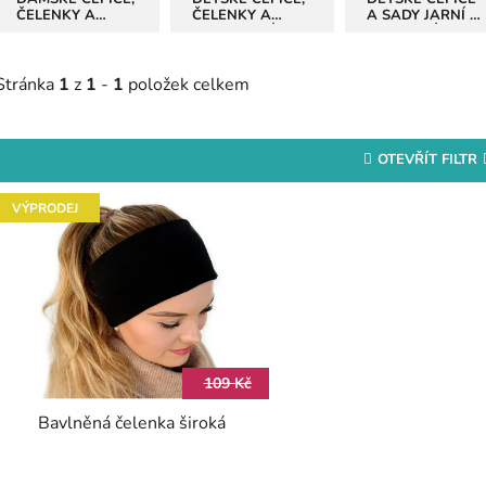
ČELENKY A
ČELENKY A
A SADY JARNÍ A
SADY
SADY ZIMNÍ
PODZIMNÍ
Stránka
1
z
1
-
1
položek celkem
OTEVŘÍT FILTR
V
VÝPRODEJ
ý
p
s
p
r
109 Kč
o
Bavlněná čelenka široká
d
u