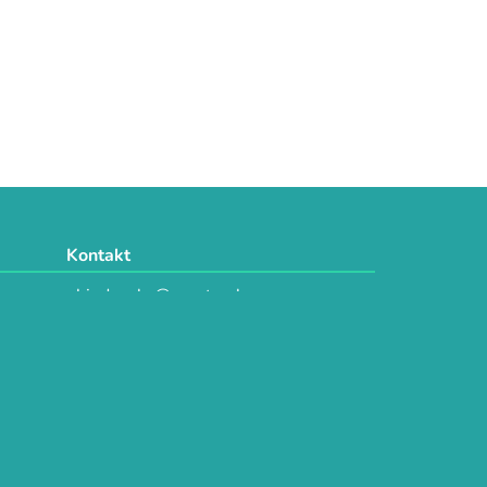
Kontakt
objednavky@e-vytvarka.cz
+420 725 657 656
+420 776 848 482
Facebook