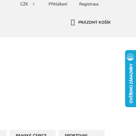
CZK
Přihlášení
Registrace
PRÁZDNÝ KOŠÍK
NÁKUPNÍ
KOŠÍK
PÁNSKÉ ČEPICE
SPORTOVNÍ