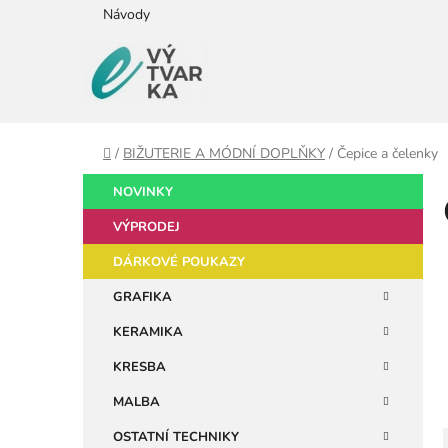
Přejít
Návody
na
obsah
Domů
/
BIŽUTERIE A MÓDNÍ DOPLŇKY
/
Čepice a čelenky
P
K
Přeskočit
NOVINKY
a
kategorie
o
t
VÝPRODEJ
s
e
t
DÁRKOVÉ POUKAZY
g
r
o
GRAFIKA
a
r
KERAMIKA
i
n
e
n
KRESBA
í
MALBA
p
OSTATNÍ TECHNIKY
a