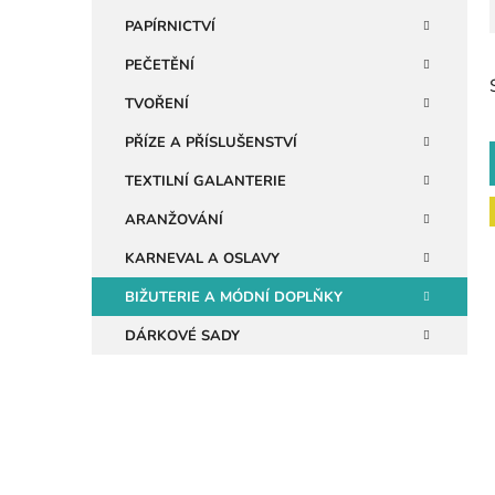
n
PAPÍRNICTVÍ
e
PEČETĚNÍ
l
TVOŘENÍ
PŘÍZE A PŘÍSLUŠENSTVÍ
TEXTILNÍ GALANTERIE
ARANŽOVÁNÍ
KARNEVAL A OSLAVY
i
BIŽUTERIE A MÓDNÍ DOPLŇKY
DÁRKOVÉ SADY