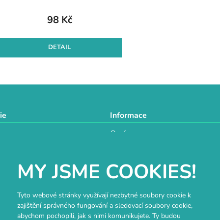
k
t
98 Kč
ů
DETAIL
O
v
l
á
d
ie
Informace
a
O nás
c
a
Doprava a platba
í
Obchodní podmínky
p
MY JSME COOKIES!
GDPR
r
techniky
Návody a inspirace
v
tví
Hodnocení obchodu
k
Tyto webové stránky využívají nezbytné soubory cookie k
Velkoobchod
y
zajištění správného fungování a sledovací soubory cookie,
Kontakt
v
abychom pochopili, jak s nimi komunikujete. Ty budou