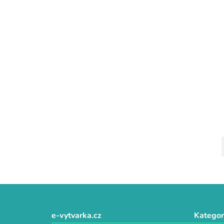
Z
á
e-vytvarka.cz
Kategor