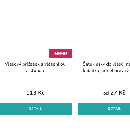
126 Kč
Vlasový příčesek s vlásenkou
Šátek úzký do vlasů, na
a stuhou
kabelku jednobarevný,
113 Kč
27 Kč
od
DETAIL
DETAIL