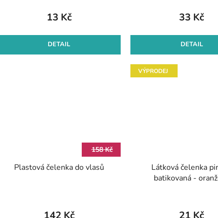
t
13 Kč
33 Kč
ů
DETAIL
DETAIL
VÝPRODEJ
158 Kč
Plastová čelenka do vlasů
Látková čelenka pi
batikovaná - oran
142 Kč
21 Kč