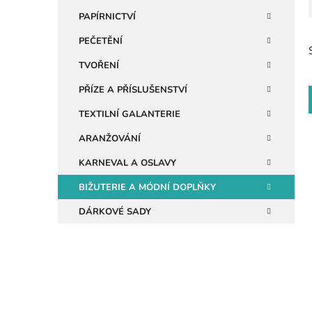
n
PAPÍRNICTVÍ
e
PEČETĚNÍ
l
TVOŘENÍ
PŘÍZE A PŘÍSLUŠENSTVÍ
TEXTILNÍ GALANTERIE
ARANŽOVÁNÍ
KARNEVAL A OSLAVY
i
BIŽUTERIE A MÓDNÍ DOPLŇKY
DÁRKOVÉ SADY