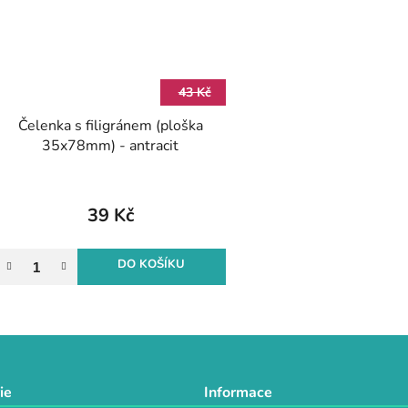
43 Kč
Čelenka s filigránem (ploška
35x78mm) - antracit
39 Kč
DO KOŠÍKU
O
v
l
á
d
ie
Informace