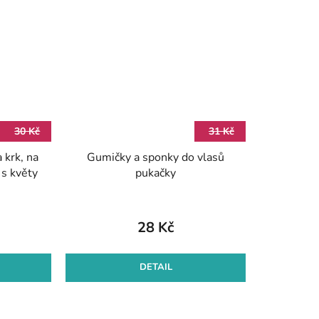
30 Kč
31 Kč
 krk, na
Gumičky a sponky do vlasů
 s květy
pukačky
28 Kč
DETAIL