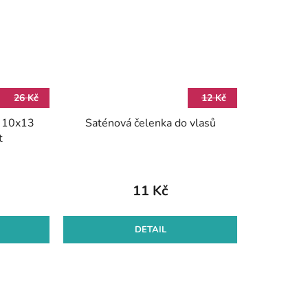
26 Kč
12 Kč
ý 10x13
Saténová čelenka do vlasů
t
11 Kč
DETAIL