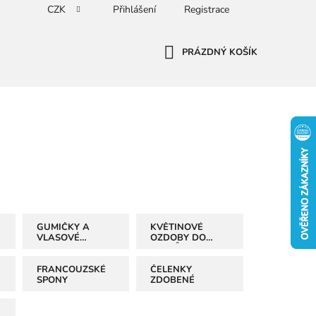
CZK
Přihlášení
Registrace
PRÁZDNÝ KOŠÍK
NÁKUPNÍ
KOŠÍK
GUMIČKY A
KVĚTINOVÉ
VLASOVÉ
OZDOBY DO
OZDOBY
VLASŮ
FRANCOUZSKÉ
ČELENKY
SPONY
ZDOBENÉ