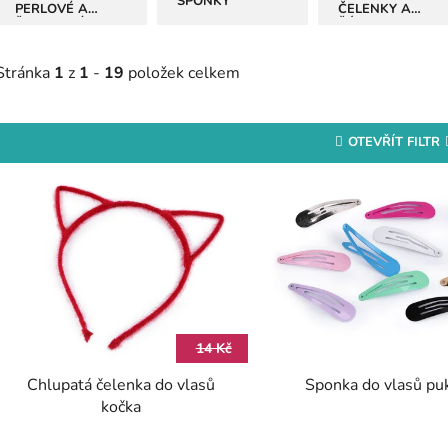
SPONKY
PERLOVÉ A
ČELENKY A
ŠTRASOVÉ
ŠÁTKY
Stránka
1
z
1
-
19
položek celkem
OTEVŘÍT FILTR
V
ý
p
s
p
r
14 Kč
o
Chlupatá čelenka do vlasů
Sponka do vlasů pu
d
kočka
u
k