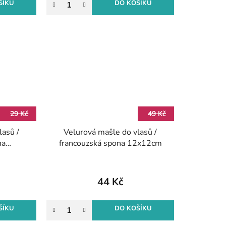
ŠÍKU
DO KOŠÍKU
29 Kč
49 Kč
lasů /
Velurová mašle do vlasů /
na
francouzská spona 12x12cm
44 Kč
ŠÍKU
DO KOŠÍKU