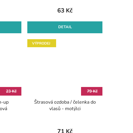
63 Kč
DETAIL
VÝPRODEJ
23 Kč
79 Kč
n-up
Štrasová ozdoba / čelenka do
žová
vlasů - motýlci
71 Kč