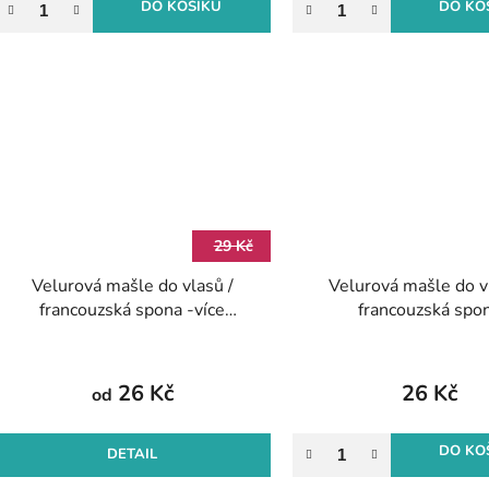
DO KOŠÍKU
DO KO
29 Kč
Velurová mašle do vlasů /
Velurová mašle do v
francouzská spona -více
francouzská spo
velikostí
10,5x5,5cm
26 Kč
26 Kč
od
DO KO
DETAIL