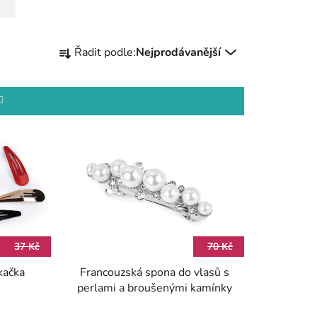
Ř
Řadit podle:
Nejprodávanější
a
z
e
n
í
p
r
o
d
u
k
37 Kč
70 Kč
t
kačka
Francouzská spona do vlasů s
ů
perlami a broušenými kamínky