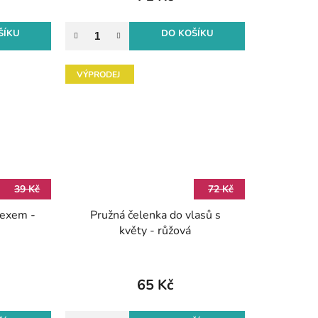
ŠÍKU
DO KOŠÍKU
VÝPRODEJ
39 Kč
72 Kč
rexem -
Pružná čelenka do vlasů s
květy - růžová
65 Kč