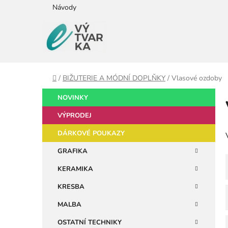
Přejít
Návody
na
obsah
Domů
/
BIŽUTERIE A MÓDNÍ DOPLŇKY
/
Vlasové ozdoby
P
K
Přeskočit
NOVINKY
a
kategorie
o
t
VÝPRODEJ
s
e
t
DÁRKOVÉ POUKAZY
g
r
o
GRAFIKA
a
r
KERAMIKA
i
n
e
n
KRESBA
í
MALBA
p
OSTATNÍ TECHNIKY
a