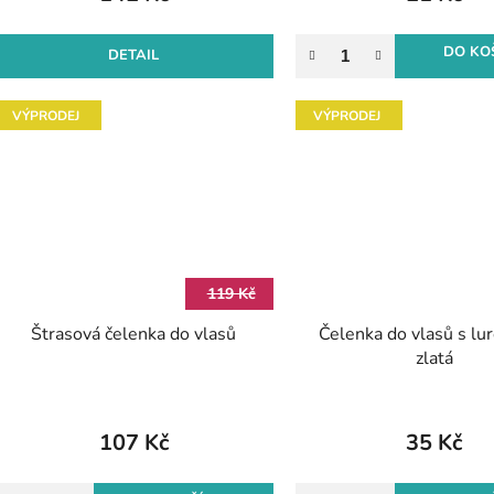
DO KO
DETAIL
VÝPRODEJ
VÝPRODEJ
119 Kč
Štrasová čelenka do vlasů
Čelenka do vlasů s lu
zlatá
107 Kč
35 Kč