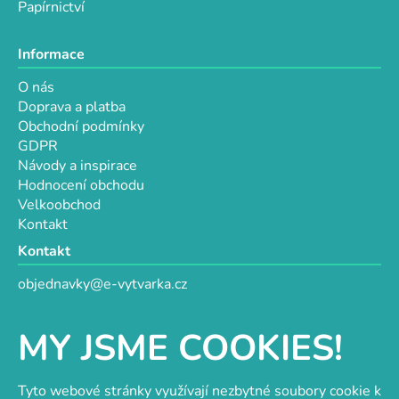
Papírnictví
Informace
O nás
Doprava a platba
Obchodní podmínky
GDPR
Návody a inspirace
Hodnocení obchodu
Velkoobchod
Kontakt
Kontakt
objednavky@e-vytvarka.cz
+420 725 657 656
+420 776 848 482
MY JSME COOKIES!
Facebook
Tyto webové stránky využívají nezbytné soubory cookie k