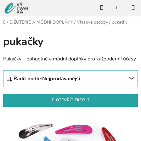
Přejít
Hledat
na
NÁKUPNÍ
KOŠÍK
obsah
Domů
/
BIŽUTERIE A MÓDNÍ DOPLŇKY
/
Vlasové ozdoby
/
pukačky
pukačky
Pukačky – pohodlné a módní doplňky pro každodenní účesy
Ř
Řadit podle:
Nejprodávanější
a
z
e
OTEVŘÍT FILTR
n
V
í
ý
p
p
r
i
o