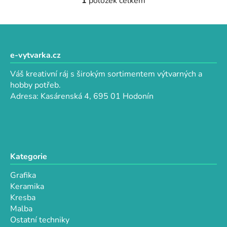
1
položek celkem
O
v
l
Z
á
á
d
p
e-vytvarka.cz
a
a
c
Váš kreativní ráj s širokým sortimentem výtvarných a
t
í
hobby potřeb.
p
í
Adresa: Kasárenská 4, 695 01 Hodonín
r
v
k
y
v
Kategorie
ý
p
Grafika
i
Keramika
s
Kresba
u
Malba
Ostatní techniky