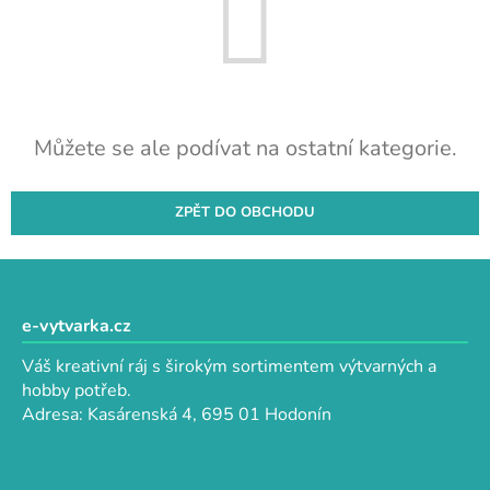
Můžete se ale podívat na ostatní kategorie.
ZPĚT DO OBCHODU
Z
á
p
e-vytvarka.cz
a
Váš kreativní ráj s širokým sortimentem výtvarných a
t
hobby potřeb.
í
Adresa: Kasárenská 4, 695 01 Hodonín