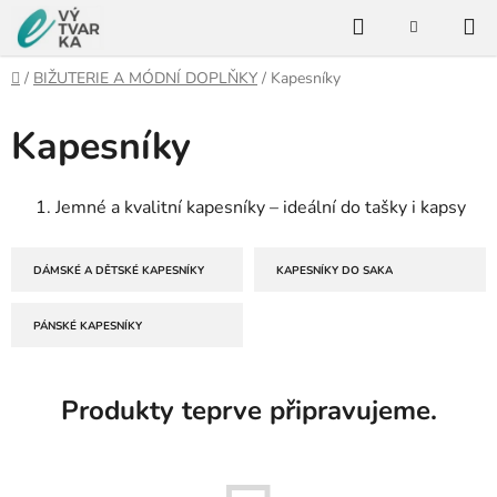
Přejít
Hledat
na
NÁKUPNÍ
KOŠÍK
obsah
Domů
/
BIŽUTERIE A MÓDNÍ DOPLŇKY
/
Kapesníky
Kapesníky
Jemné a kvalitní kapesníky – ideální do tašky i kapsy
DÁMSKÉ A DĚTSKÉ KAPESNÍKY
KAPESNÍKY DO SAKA
PÁNSKÉ KAPESNÍKY
Produkty teprve připravujeme.