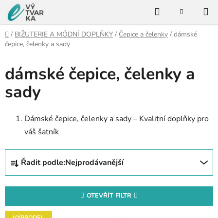
Přejít
Hledat
na
NÁKUPNÍ
KOŠÍK
obsah
Domů
/
BIŽUTERIE A MÓDNÍ DOPLŇKY
/
Čepice a čelenky
/
dámské
čepice, čelenky a sady
dámské čepice, čelenky a
sady
Dámské čepice, čelenky a sady – Kvalitní doplňky pro
váš šatník
Ř
Řadit podle:
Nejprodávanější
a
z
e
OTEVŘÍT FILTR
n
V
VÝPRODEJ