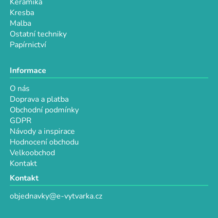
Keramika
s
Kresba
u
Malba
Ostatní techniky
Papírnictví
Informace
O nás
Doprava a platba
Obchodní podmínky
GDPR
Návody a inspirace
Hodnocení obchodu
Velkoobchod
Kontakt
Kontakt
objednavky@e-vytvarka.cz
+420 725 657 656
+420 776 848 482