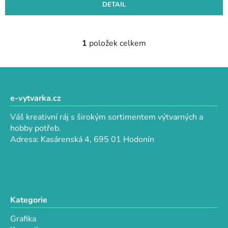
DETAIL
1
položek celkem
O
v
l
Z
á
á
d
p
e-vytvarka.cz
a
a
c
Váš kreativní ráj s širokým sortimentem výtvarných a
t
í
hobby potřeb.
p
í
Adresa: Kasárenská 4, 695 01 Hodonín
r
v
k
y
v
Kategorie
ý
p
Grafika
i