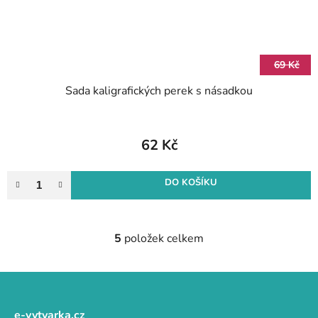
69 Kč
Sada kaligrafických perek s násadkou
62 Kč
DO KOŠÍKU
5
položek celkem
O
v
l
Z
á
á
d
p
e-vytvarka.cz