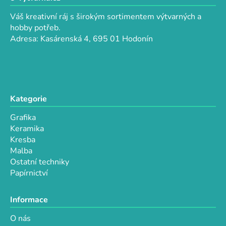
a
a
c
Váš kreativní ráj s širokým sortimentem výtvarných a
t
í
hobby potřeb.
p
í
Adresa: Kasárenská 4, 695 01 Hodonín
r
v
k
y
v
Kategorie
ý
p
Grafika
i
Keramika
s
Kresba
u
Malba
Ostatní techniky
Papírnictví
Informace
O nás