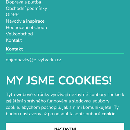
Doprava a platba
Obchodní podmínky
GDPR
Návody a inspirace
Hodnocení obchodu
Velkoobchod
Kontakt
Kontakt
objednavky@e-vytvarka.cz
+420 725 657 656
+420 776 848 482
MY JSME COOKIES!
Facebook
Tyto webové stránky využívají nezbytné soubory cookie k
zajištění správného fungování a sledovací soubory
cookie, abychom pochopili, jak s nimi komunikujete. Ty
Velkoobchod s korálky a komponenty
Tvořit je radost
budou nastaveny až po odsouhlasení souborů
cookie
.
NASTAVENÍ