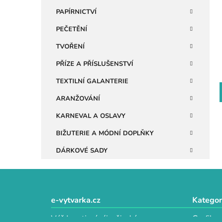
n
PAPÍRNICTVÍ
e
PEČETĚNÍ
l
TVOŘENÍ
PŘÍZE A PŘÍSLUŠENSTVÍ
TEXTILNÍ GALANTERIE
ARANŽOVÁNÍ
KARNEVAL A OSLAVY
BIŽUTERIE A MÓDNÍ DOPLŇKY
DÁRKOVÉ SADY
Z
á
e-vytvarka.cz
Kategor
p
Váš kreativní ráj s širokým
Grafika