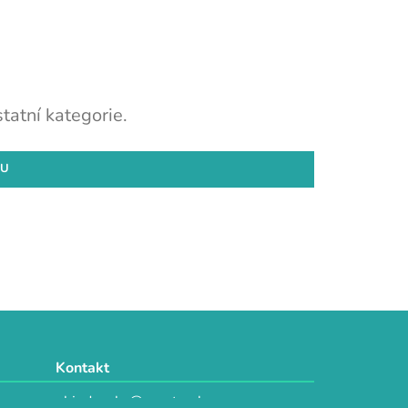
tatní kategorie.
DU
Kontakt
objednavky@e-vytvarka.cz