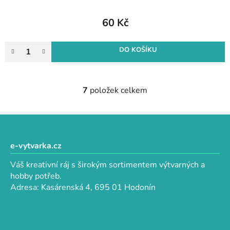
60 Kč
DO KOŠÍKU
7
položek celkem
O
v
l
Z
á
á
d
p
e-vytvarka.cz
a
a
c
Váš kreativní ráj s širokým sortimentem výtvarných a
t
í
hobby potřeb.
p
í
Adresa: Kasárenská 4, 695 01 Hodonín
r
v
k