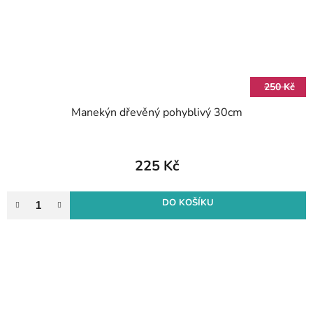
250 Kč
Manekýn dřevěný pohyblivý 30cm
225 Kč
DO KOŠÍKU