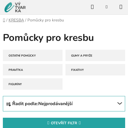
Přejít
Hledat
na
NÁKUPNÍ
KOŠÍK
obsah
Domů
/
KRESBA
/
Pomůcky pro kresbu
Pomůcky pro kresbu
OSTATNÍ POMŮCKY
GUMY A PRYŽE
PRAVÍTKA
FIXATIVY
FIGURÍNY
Ř
Řadit podle:
Nejprodávanější
a
z
e
OTEVŘÍT FILTR