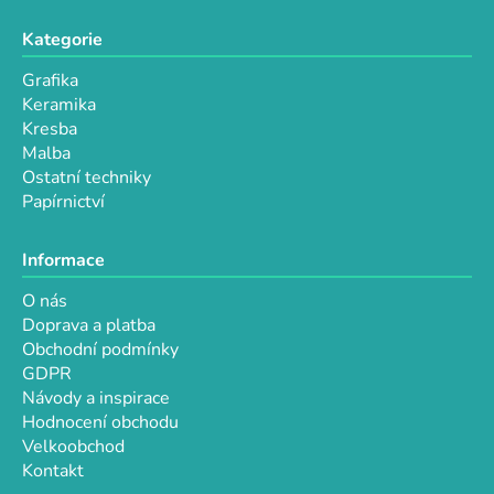
y
v
Kategorie
ý
p
Grafika
i
Keramika
s
Kresba
u
Malba
Ostatní techniky
Papírnictví
Informace
O nás
Doprava a platba
Obchodní podmínky
GDPR
Návody a inspirace
Hodnocení obchodu
Velkoobchod
Kontakt