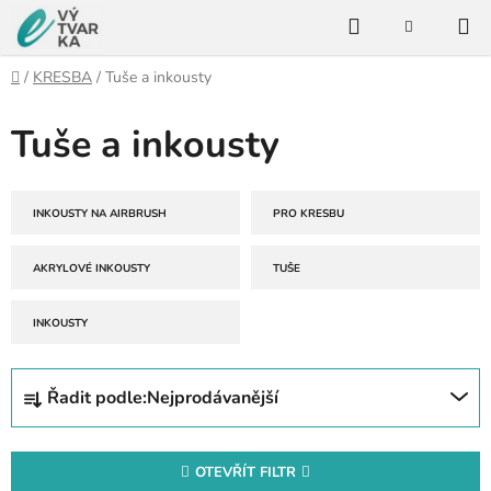
Přejít
Hledat
na
NÁKUPNÍ
KOŠÍK
obsah
Domů
/
KRESBA
/
Tuše a inkousty
Tuše a inkousty
INKOUSTY NA AIRBRUSH
PRO KRESBU
AKRYLOVÉ INKOUSTY
TUŠE
INKOUSTY
Ř
Řadit podle:
Nejprodávanější
a
z
e
OTEVŘÍT FILTR