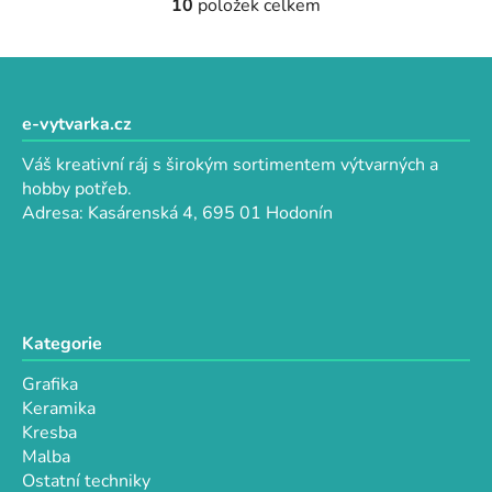
10
položek celkem
O
v
l
Z
á
á
d
p
e-vytvarka.cz
a
a
c
Váš kreativní ráj s širokým sortimentem výtvarných a
t
í
hobby potřeb.
p
í
Adresa: Kasárenská 4, 695 01 Hodonín
r
v
k
y
v
Kategorie
ý
p
Grafika
i
Keramika
s
Kresba
u
Malba
Ostatní techniky