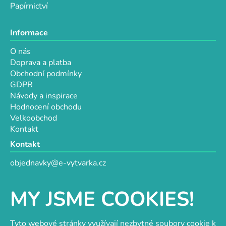
Papírnictví
Informace
O nás
Doprava a platba
Obchodní podmínky
GDPR
Návody a inspirace
Hodnocení obchodu
Velkoobchod
Kontakt
Kontakt
objednavky@e-vytvarka.cz
+420 725 657 656
+420 776 848 482
MY JSME COOKIES!
Facebook
Tyto webové stránky využívají nezbytné soubory cookie k