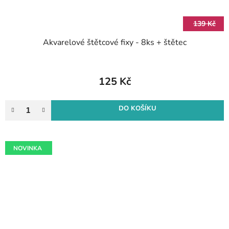
139 Kč
Akvarelové štětcové fixy - 8ks + štětec
125 Kč
DO KOŠÍKU
NOVINKA