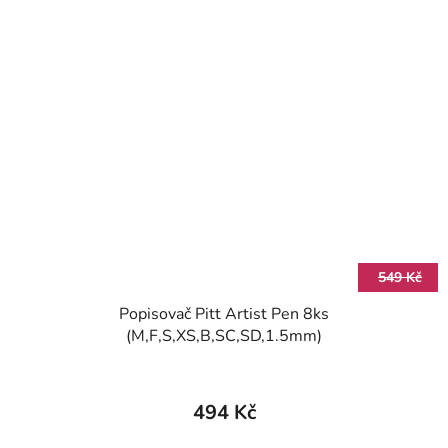
549 Kč
Popisovač Pitt Artist Pen 8ks
(M,F,S,XS,B,SC,SD,1.5mm)
494 Kč