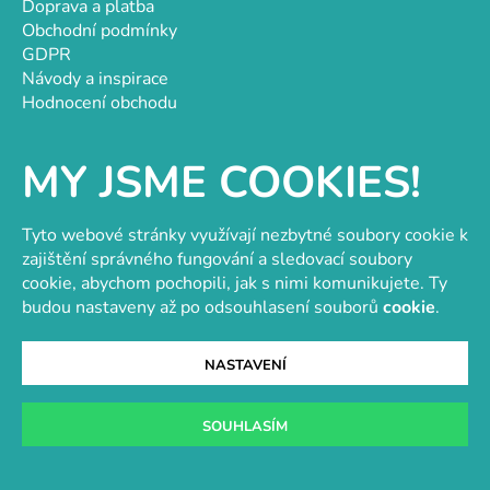
Doprava a platba
Obchodní podmínky
GDPR
Návody a inspirace
Hodnocení obchodu
Velkoobchod
Kontakt
MY JSME COOKIES!
Kontakt
objednavky@e-vytvarka.cz
Tyto webové stránky využívají nezbytné soubory cookie k
+420 725 657 656
zajištění správného fungování a sledovací soubory
+420 776 848 482
cookie, abychom pochopili, jak s nimi komunikujete. Ty
Facebook
budou nastaveny až po odsouhlasení souborů
cookie
.
NASTAVENÍ
Velkoobchod s korálky a komponenty
Tvořit je radost
SOUHLASÍM