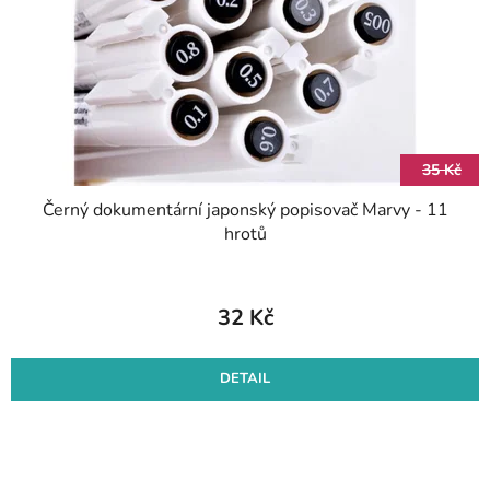
r
k
o
t
d
ů
u
k
t
35 Kč
ů
Černý dokumentární japonský popisovač Marvy - 11
hrotů
32 Kč
DETAIL