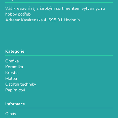
p
a
r
Váš kreativní ráj s širokým sortimentem výtvarných a
t
v
hobby potřeb.
k
í
Adresa: Kasárenská 4, 695 01 Hodonín
y
v
ý
p
i
Kategorie
s
u
Grafika
Keramika
Kresba
Malba
Ostatní techniky
Papírnictví
Informace
O nás