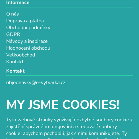
Informace
O nás
Doprava a platba
Obchodní podmínky
GDPR
Návody a inspirace
Hodnocení obchodu
Velkoobchod
Kontakt
Kontakt
objednavky@e-vytvarka.cz
+420 725 657 656
+420 776 848 482
MY JSME COOKIES!
Facebook
Tyto webové stránky využívají nezbytné soubory cookie k
zajištění správného fungování a sledovací soubory
cookie, abychom pochopili, jak s nimi komunikujete. Ty
Velkoobchod s korálky a komponenty
Tvořit je radost