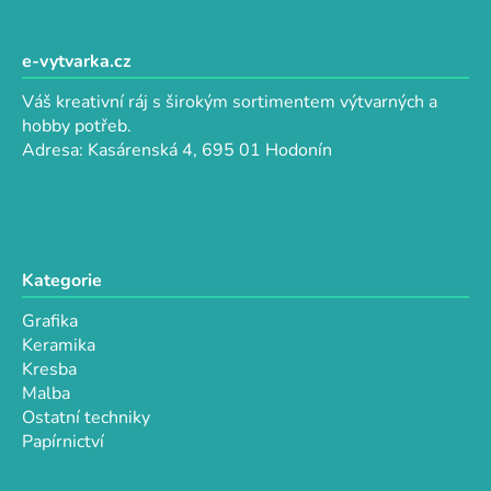
l
Z
á
á
d
p
e-vytvarka.cz
a
a
c
Váš kreativní ráj s širokým sortimentem výtvarných a
t
í
hobby potřeb.
p
í
Adresa: Kasárenská 4, 695 01 Hodonín
r
v
k
y
v
Kategorie
ý
p
Grafika
i
Keramika
s
Kresba
u
Malba
Ostatní techniky
Papírnictví