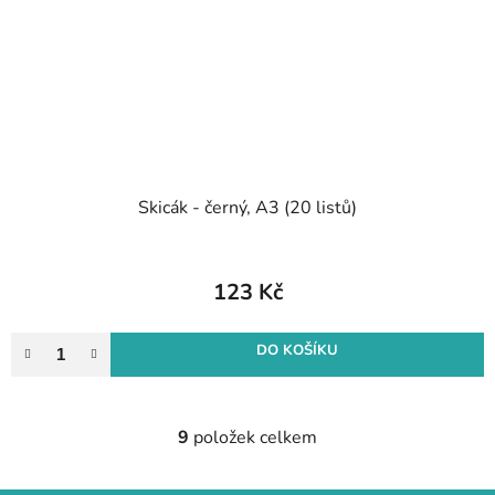
Skicák - černý, A3 (20 listů)
123 Kč
DO KOŠÍKU
9
položek celkem
O
v