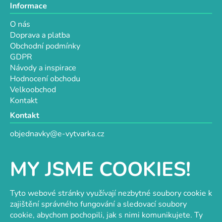
Informace
O nás
Doprava a platba
Obchodní podmínky
GDPR
Návody a inspirace
Hodnocení obchodu
Velkoobchod
Kontakt
Kontakt
objednavky@e-vytvarka.cz
+420 725 657 656
+420 776 848 482
MY JSME COOKIES!
Facebook
Tyto webové stránky využívají nezbytné soubory cookie k
zajištění správného fungování a sledovací soubory
cookie, abychom pochopili, jak s nimi komunikujete. Ty
Velkoobchod s korálky a komponenty
Tvořit je radost