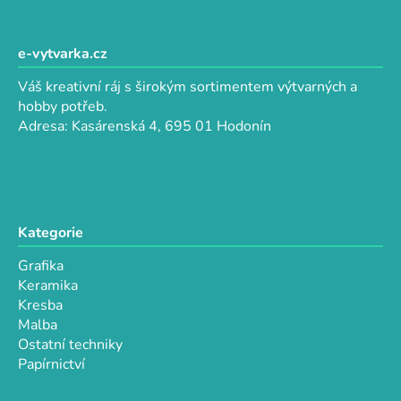
l
Z
á
á
d
p
e-vytvarka.cz
a
a
c
Váš kreativní ráj s širokým sortimentem výtvarných a
t
í
hobby potřeb.
p
í
Adresa: Kasárenská 4, 695 01 Hodonín
r
v
k
y
v
Kategorie
ý
p
Grafika
i
Keramika
s
Kresba
u
Malba
Ostatní techniky
Papírnictví