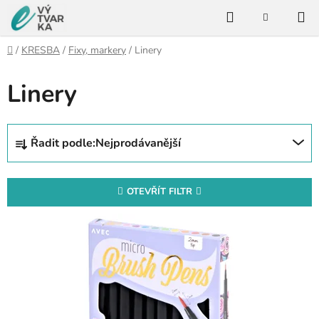
Přejít
Hledat
na
NÁKUPNÍ
KOŠÍK
obsah
Domů
/
KRESBA
/
Fixy, markery
/
Linery
Linery
Ř
Řadit podle:
Nejprodávanější
a
z
e
OTEVŘÍT FILTR
n
V
í
ý
p
p
r
i
o
s
d
p
u