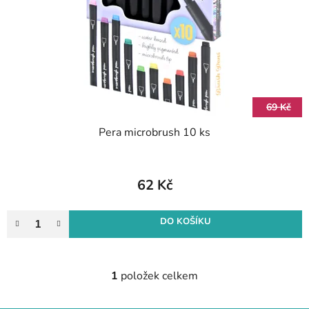
r
k
o
t
d
ů
u
k
t
69 Kč
ů
Pera microbrush 10 ks
62 Kč
DO KOŠÍKU
1
položek celkem
O
v