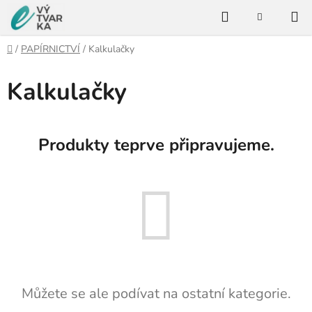
Přejít
Hledat
na
NÁKUPNÍ
KOŠÍK
obsah
Domů
/
PAPÍRNICTVÍ
/
Kalkulačky
Kalkulačky
Produkty teprve připravujeme.
Můžete se ale podívat na ostatní kategorie.