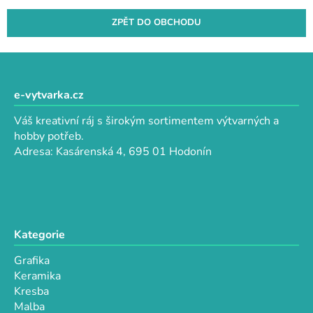
ZPĚT DO OBCHODU
Z
á
p
e-vytvarka.cz
a
Váš kreativní ráj s širokým sortimentem výtvarných a
t
hobby potřeb.
í
Adresa: Kasárenská 4, 695 01 Hodonín
Kategorie
Grafika
Keramika
Kresba
Malba