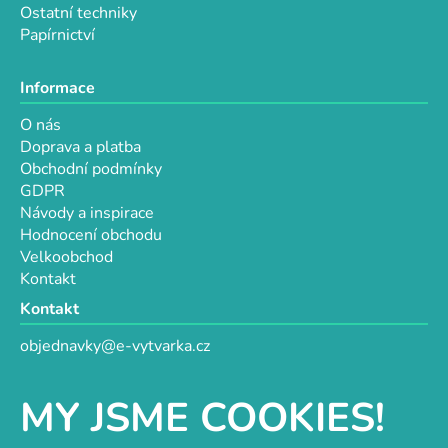
Ostatní techniky
Papírnictví
Informace
O nás
Doprava a platba
Obchodní podmínky
GDPR
Návody a inspirace
Hodnocení obchodu
Velkoobchod
Kontakt
Kontakt
objednavky@e-vytvarka.cz
+420 725 657 656
+420 776 848 482
MY JSME COOKIES!
Facebook