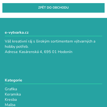
ZPĚT DO OBCHODU
Z
á
p
e-vytvarka.cz
a
Váš kreativní ráj s širokým sortimentem výtvarných a
t
hobby potřeb.
í
Adresa: Kasárenská 4, 695 01 Hodonín
Kategorie
Grafika
Keramika
Kresba
Malba