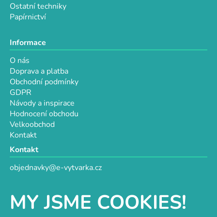
Ostatní techniky
Papírnictví
Informace
O nás
Doprava a platba
Obchodní podmínky
GDPR
Návody a inspirace
Hodnocení obchodu
Velkoobchod
Kontakt
Kontakt
objednavky@e-vytvarka.cz
+420 725 657 656
+420 776 848 482
MY JSME COOKIES!
Facebook