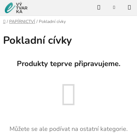
Přejít
Hledat
na
NÁKUPNÍ
KOŠÍK
obsah
Domů
/
PAPÍRNICTVÍ
/
Pokladní cívky
Pokladní cívky
Produkty teprve připravujeme.
Můžete se ale podívat na ostatní kategorie.