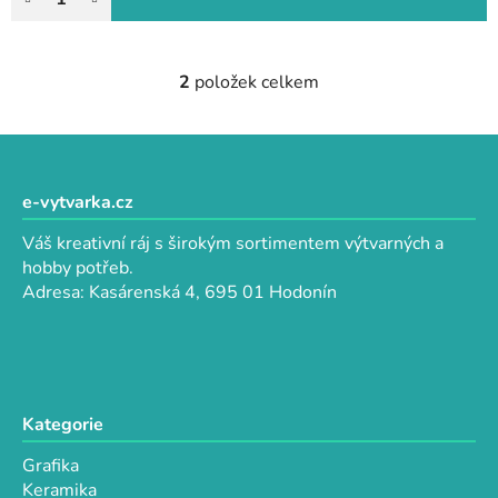
2
položek celkem
O
v
l
Z
á
á
d
p
e-vytvarka.cz
a
a
c
Váš kreativní ráj s širokým sortimentem výtvarných a
t
í
hobby potřeb.
p
í
Adresa: Kasárenská 4, 695 01 Hodonín
r
v
k
y
v
Kategorie
ý
p
Grafika
i
Keramika