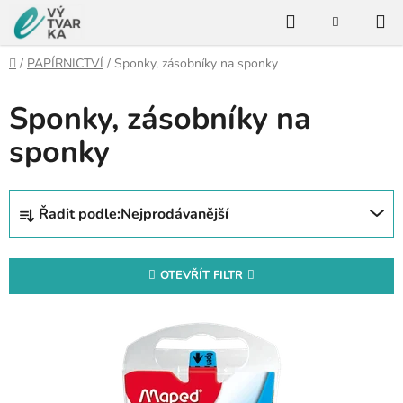
Přejít
Hledat
na
NÁKUPNÍ
KOŠÍK
obsah
Domů
/
PAPÍRNICTVÍ
/
Sponky, zásobníky na sponky
Sponky, zásobníky na
sponky
Ř
Řadit podle:
Nejprodávanější
a
z
e
OTEVŘÍT FILTR
n
V
í
ý
p
p
r
i
o