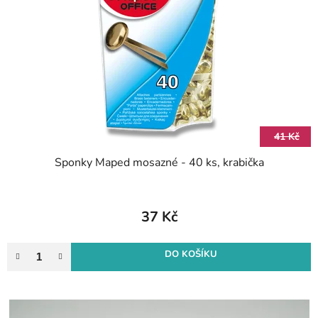
s
d
p
u
r
k
o
t
d
ů
u
k
t
41 Kč
ů
Sponky Maped mosazné - 40 ks, krabička
37 Kč
DO KOŠÍKU