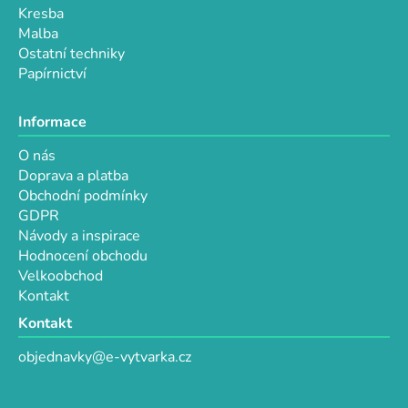
s
Kresba
u
Malba
Ostatní techniky
Papírnictví
Informace
O nás
Doprava a platba
Obchodní podmínky
GDPR
Návody a inspirace
Hodnocení obchodu
Velkoobchod
Kontakt
Kontakt
objednavky@e-vytvarka.cz
+420 725 657 656
+420 776 848 482