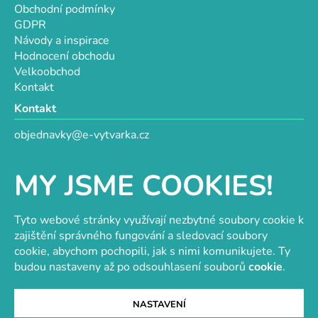
Obchodní podmínky
GDPR
Návody a inspirace
Hodnocení obchodu
Velkoobchod
Kontakt
Kontakt
objednavky@e-vytvarka.cz
+420 725 657 656
+420 776 848 482
MY JSME COOKIES!
Facebook
Tyto webové stránky využívají nezbytné soubory cookie k
zajištění správného fungování a sledovací soubory
cookie, abychom pochopili, jak s nimi komunikujete. Ty
Velkoobchod s korálky a komponenty
Tvořit je radost
budou nastaveny až po odsouhlasení souborů
cookie
.
NASTAVENÍ