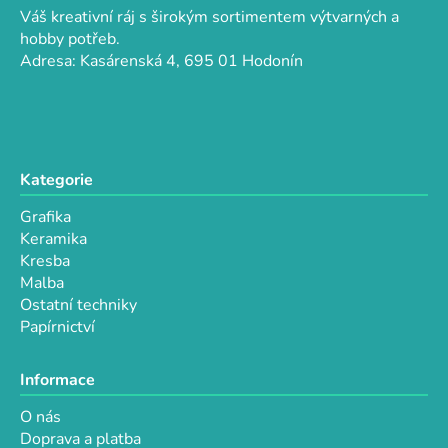
a
c
Váš kreativní ráj s širokým sortimentem výtvarných a
t
í
hobby potřeb.
p
í
Adresa: Kasárenská 4, 695 01 Hodonín
r
v
k
y
v
Kategorie
ý
p
Grafika
i
Keramika
s
Kresba
u
Malba
Ostatní techniky
Papírnictví
Informace
O nás
Doprava a platba