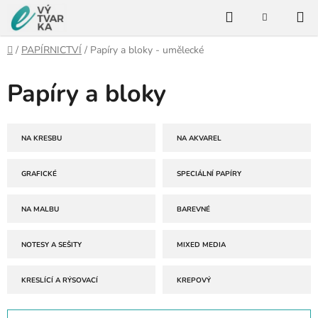
Přejít
Hledat
na
NÁKUPNÍ
KOŠÍK
obsah
Domů
/
PAPÍRNICTVÍ
/
Papíry a bloky - umělecké
Papíry a bloky
NA KRESBU
NA AKVAREL
GRAFICKÉ
SPECIÁLNÍ PAPÍRY
NA MALBU
BAREVNÉ
NOTESY A SEŠITY
MIXED MEDIA
KRESLÍCÍ A RÝSOVACÍ
KREPOVÝ
Ř