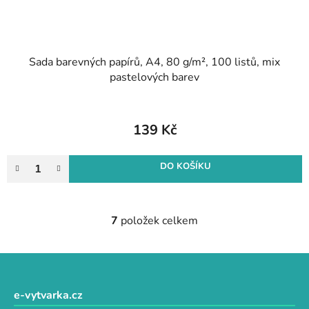
Sada barevných papírů, A4, 80 g/m², 100 listů, mix
pastelových barev
139 Kč
DO KOŠÍKU
7
položek celkem
O
v
l
Z
á
á
d
p
e-vytvarka.cz
a