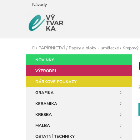
Přejít
Návody
na
obsah
Domů
/
PAPÍRNICTVÍ
/
Papíry a bloky - umělecké
/
Krepový
P
K
Přeskočit
NOVINKY
a
kategorie
o
t
VÝPRODEJ
s
e
t
DÁRKOVÉ POUKAZY
g
r
o
GRAFIKA
a
r
KERAMIKA
i
n
e
n
KRESBA
í
MALBA
p
OSTATNÍ TECHNIKY
a