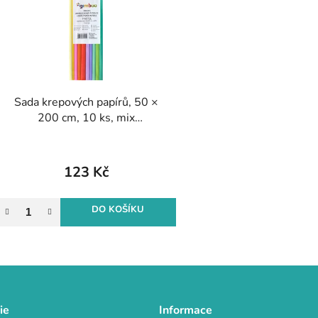
s
p
r
o
Sada krepových papírů, 50 ×
d
200 cm, 10 ks, mix
u
pastelových barev
k
t
123 Kč
ů
DO KOŠÍKU
O
v
l
á
d
ie
Informace