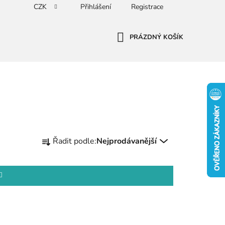
CZK
Přihlášení
Registrace
PRÁZDNÝ KOŠÍK
NÁKUPNÍ
KOŠÍK
Ř
Řadit podle:
Nejprodávanější
a
z
e
n
í
p
r