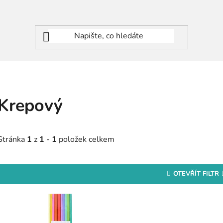
Krepový
Stránka
1
z
1
-
1
položek celkem
OTEVŘÍT FILTR
V
ý
p