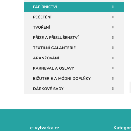
i
n
PAPÍRNICTVÍ
e
PEČETĚNÍ
l
TVOŘENÍ
PŘÍZE A PŘÍSLUŠENSTVÍ
TEXTILNÍ GALANTERIE
ARANŽOVÁNÍ
KARNEVAL A OSLAVY
BIŽUTERIE A MÓDNÍ DOPLŇKY
DÁRKOVÉ SADY
Z
á
e-vytvarka.cz
Kategor