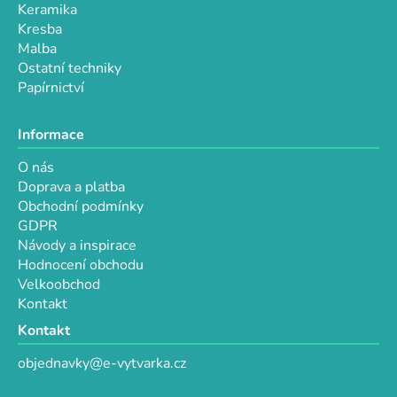
i
Keramika
s
Kresba
u
Malba
Ostatní techniky
Papírnictví
Informace
O nás
Doprava a platba
Obchodní podmínky
GDPR
Návody a inspirace
Hodnocení obchodu
Velkoobchod
Kontakt
Kontakt
objednavky@e-vytvarka.cz
+420 725 657 656