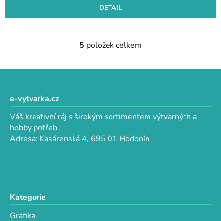
DETAIL
5
položek celkem
O
v
l
Z
á
á
d
p
e-vytvarka.cz
a
a
c
Váš kreativní ráj s širokým sortimentem výtvarných a
t
í
hobby potřeb.
p
í
Adresa: Kasárenská 4, 695 01 Hodonín
r
v
k
y
v
Kategorie
ý
p
Grafika