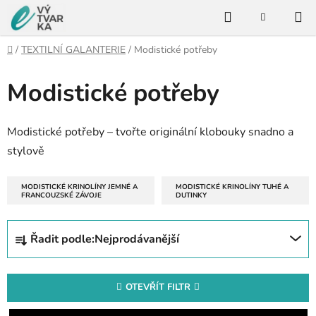
Přejít
Hledat
na
NÁKUPNÍ
KOŠÍK
obsah
Domů
/
TEXTILNÍ GALANTERIE
/
Modistické potřeby
Modistické potřeby
Modistické potřeby – tvořte originální klobouky snadno a
stylově
MODISTICKÉ KRINOLÍNY JEMNÉ A
MODISTICKÉ KRINOLÍNY TUHÉ A
FRANCOUZSKÉ ZÁVOJE
DUTINKY
Ř
Řadit podle:
Nejprodávanější
a
z
e
OTEVŘÍT FILTR
n