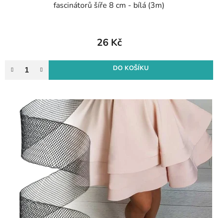
fascinátorů šíře 8 cm - bílá (3m)
26 Kč
DO KOŠÍKU