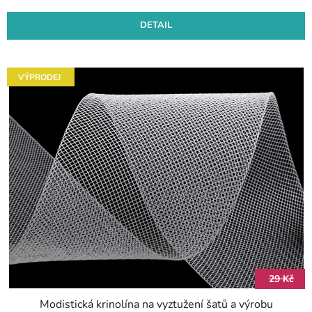
DETAIL
VÝPRODEJ
29 Kč
Modistická krinolína na vyztužení šatů a výrobu