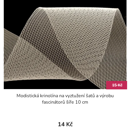
V
í
ý
p
p
r
i
o
s
d
p
u
r
k
o
t
d
ů
u
k
t
15 Kč
ů
Modistická krinolína na vyztužení šatů a výrobu
fascinátorů šíře 10 cm
14 Kč