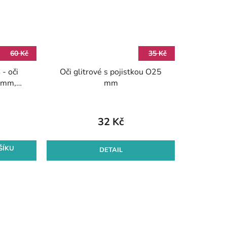
60 Kč
35 Kč
- oči
Oči glitrové s pojistkou O25
5 mm,
mm
né
32 Kč
ŠÍKU
DETAIL