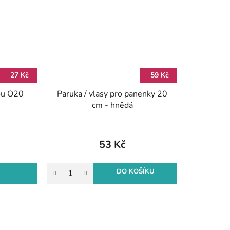
27 Kč
59 Kč
kou O20
Paruka / vlasy pro panenky 20
cm - hnědá
53 Kč
DO KOŠÍKU