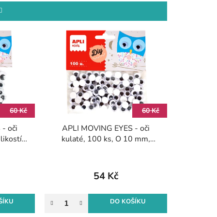
e
n
í
p
r
o
d
u
k
60 Kč
60 Kč
t
- oči
APLI MOVING EYES - oči
ů
likostí,
kulaté, 100 ks, O 10 mm,
né
samolepicí, černé
54 Kč
ŠÍKU
DO KOŠÍKU