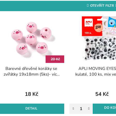
OTEVŘÍT FILTR
V
ý
p
s
p
r
20 Kč
o
Barevné dřevěné korálky se
APLI MOVING EYES 
d
zvířátky 19x18mm (5ks)- více
kulaté, 100 ks, mix ve
u
variant
samolepicí, čer
k
t
18 Kč
54 Kč
ů
DO KO
DETAIL