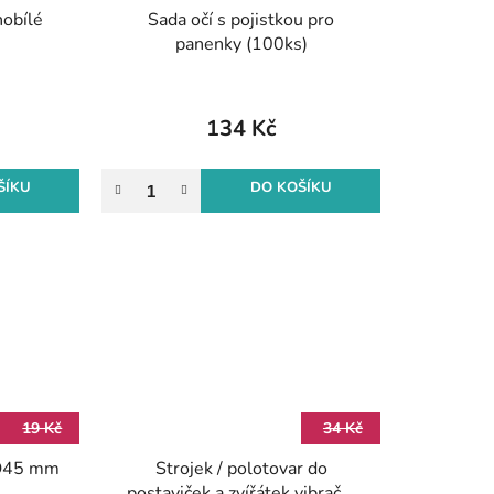
nobílé
Sada očí s pojistkou pro
panenky (100ks)
134 Kč
ŠÍKU
DO KOŠÍKU
19 Kč
34 Kč
 O45 mm
Strojek / polotovar do
postaviček a zvířátek vibrační