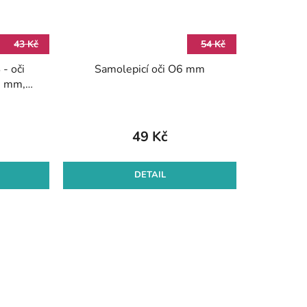
43 Kč
54 Kč
- oči
Samolepicí oči O6 mm
0 mm,
v - dvě
49 Kč
DETAIL