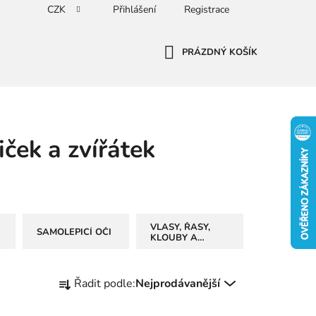
CZK
Přihlášení
Registrace
PRÁZDNÝ KOŠÍK
NÁKUPNÍ
KOŠÍK
ček a zvířátek
VLASY, ŘASY,
SAMOLEPICÍ OČI
KLOUBY A
POLOTOVARY NA
PANENKY
Ř
Řadit podle:
Nejprodávanější
a
z