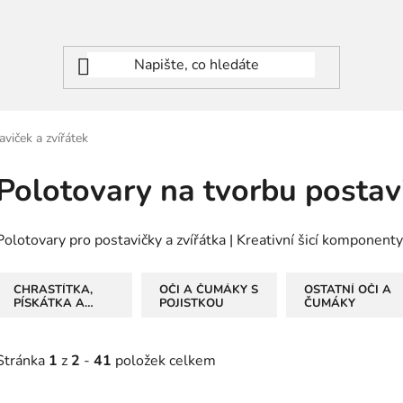
viček a zvířátek
Polotovary na tvorbu postavi
Polotovary pro postavičky a zvířátka | Kreativní šicí komponenty
CHRASTÍTKA,
OČI A ČUMÁKY S
OSTATNÍ OČI A
PÍSKÁTKA A
POJISTKOU
ČUMÁKY
STROJKY
Stránka
1
z
2
-
41
položek celkem