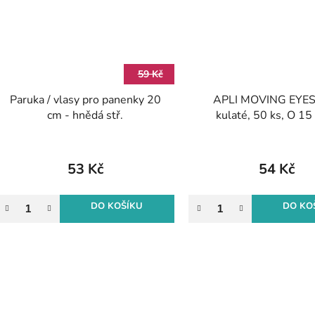
59 Kč
Paruka / vlasy pro panenky 20
APLI MOVING EYES 
cm - hnědá stř.
kulaté, 50 ks, O 1
samolepicí, čer
53 Kč
54 Kč
DO KOŠÍKU
DO KO