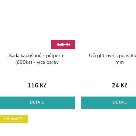
129 Kč
Sada kabošonů - půlperle
Oči glitrové s pojist
(690ks) - více barev
mm
116 Kč
24 Kč
DETAIL
DETAIL
VÝPRODEJ