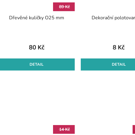
89 Kč
Dřevěné kuličky O25 mm
Dekorační polotovar
80 Kč
8 Kč
DETAIL
DETAIL
14 Kč