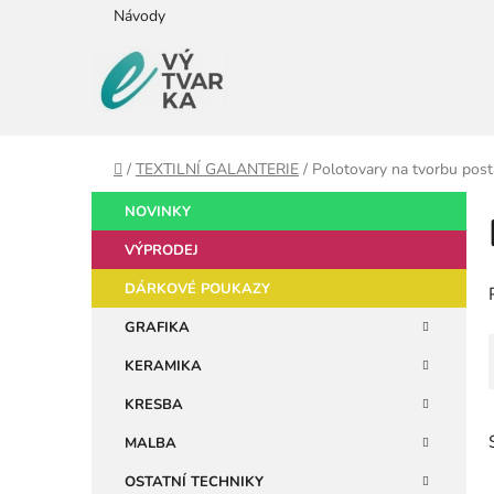
Přejít
Návody
na
obsah
Domů
/
TEXTILNÍ GALANTERIE
/
Polotovary na tvorbu posta
P
K
Přeskočit
NOVINKY
a
kategorie
o
t
VÝPRODEJ
s
e
t
DÁRKOVÉ POUKAZY
g
r
o
GRAFIKA
a
r
KERAMIKA
i
n
e
n
KRESBA
í
MALBA
p
OSTATNÍ TECHNIKY
a