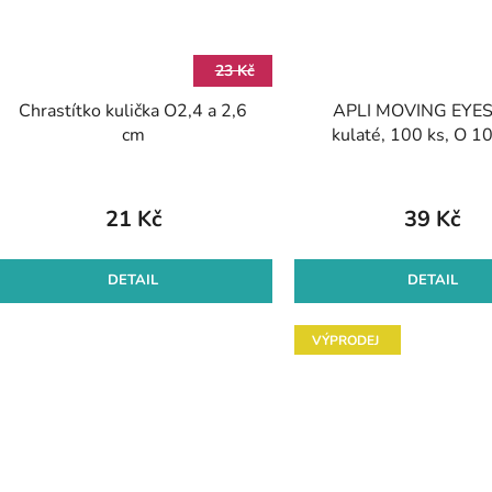
23 Kč
Chrastítko kulička O2,4 a 2,6
APLI MOVING EYES 
cm
kulaté, 100 ks, O 1
samolepicí, mix bare
varianty
21 Kč
39 Kč
DETAIL
DETAIL
VÝPRODEJ