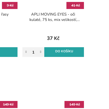
9 Kč
41 Kč
 řasy
APLI MOVING EYES - oči
kulaté, 75 ks, mix velikostí,
nelepicí, černé
37 Kč
DO KOŠÍKU
149 Kč
149 Kč