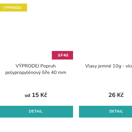
VÝPRODEJ
17 Kč
VÝPRODEJ Popruh
Vlasy jemné 10g - víc
polypropylénový šíře 40 mm
15 Kč
26 Kč
od
DETAIL
DETAIL