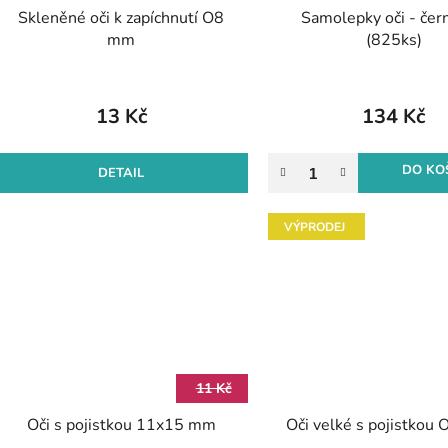
Skleněné oči k zapíchnutí O8
Samolepky oči - čer
mm
(825ks)
13 Kč
134 Kč
DO KO
DETAIL
VÝPRODEJ
11 Kč
Oči s pojistkou 11x15 mm
Oči velké s pojistkou