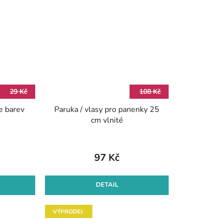
29 Kč
108 Kč
e barev
Paruka / vlasy pro panenky 25
cm vlnité
97 Kč
DETAIL
VÝPRODEJ