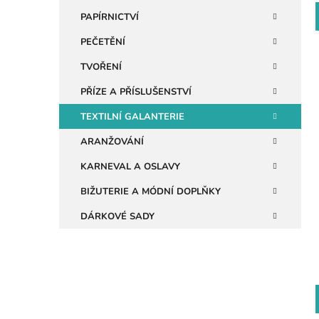
n
PAPÍRNICTVÍ
e
PEČETĚNÍ
l
TVOŘENÍ
PŘÍZE A PŘÍSLUŠENSTVÍ
i
TEXTILNÍ GALANTERIE
ARANŽOVÁNÍ
KARNEVAL A OSLAVY
BIŽUTERIE A MÓDNÍ DOPLŇKY
DÁRKOVÉ SADY