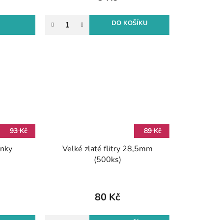
DO KOŠÍKU
93 Kč
89 Kč
ínky
Velké zlaté flitry 28,5mm
(500ks)
80 Kč