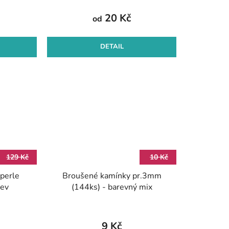
20 Kč
od
DETAIL
129 Kč
10 Kč
perle
Broušené kamínky pr.3mm
rev
(144ks) - barevný mix
9 Kč