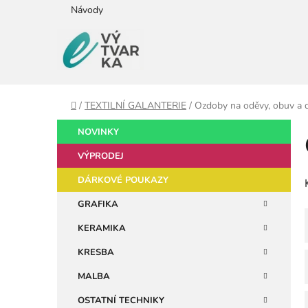
Přejít
Návody
na
obsah
Domů
/
TEXTILNÍ GALANTERIE
/
Ozdoby na oděvy, obuv a 
P
K
Přeskočit
NOVINKY
a
kategorie
o
t
VÝPRODEJ
s
e
t
DÁRKOVÉ POUKAZY
g
r
o
GRAFIKA
a
r
KERAMIKA
i
n
e
n
KRESBA
í
MALBA
p
OSTATNÍ TECHNIKY
a