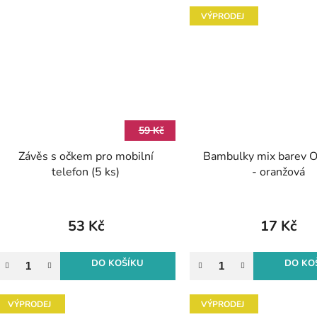
VÝPRODEJ
59 Kč
Závěs s očkem pro mobilní
Bambulky mix barev
telefon (5 ks)
- oranžová
53 Kč
17 Kč
DO KOŠÍKU
DO KO
VÝPRODEJ
VÝPRODEJ