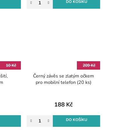
DO KOŠÍKU
10 Kč
209 Kč
ití,
Černý závěs se zlatým očkem
mm
pro mobilní telefon (20 ks)
188 Kč
DO KOŠÍKU