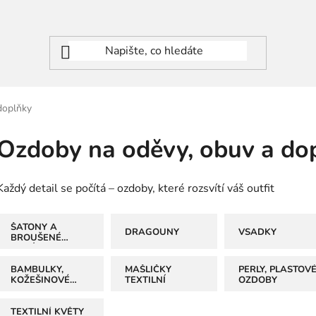
doplňky
Ozdoby na oděvy, obuv a do
Každý detail se počítá – ozdoby, které rozsvítí váš outfit
ŠATONY A
DRAGOUNY
VSADKY
BROUŠENÉ
KAMÍNKY
NAŠÍVACÍ
BAMBULKY,
MAŠLIČKY
PERLY, PLASTOV
KOŽEŠINOVÉ
TEXTILNÍ
OZDOBY
BAMBULE A
LEMOVKY
TEXTILNÍ KVĚTY