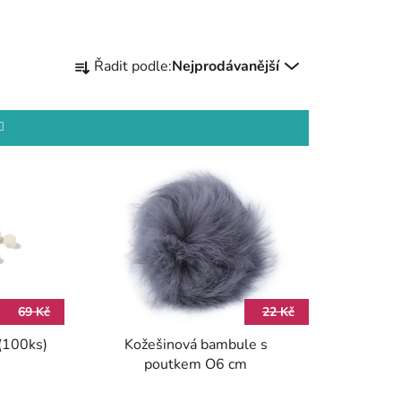
Ř
Řadit podle:
Nejprodávanější
a
z
e
n
í
p
r
o
d
u
k
69 Kč
22 Kč
t
100ks)
Kožešinová bambule s
ů
poutkem O6 cm