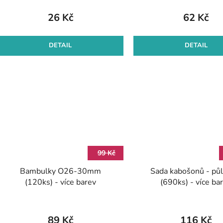
t
26 Kč
62 Kč
ů
DETAIL
DETAIL
99 Kč
Bambulky O26-30mm
Sada kabošonů - půl
(120ks) - více barev
(690ks) - více ba
89 Kč
116 Kč