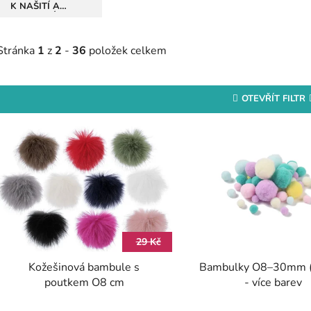
K NAŠITÍ A
NALEPENÍ
Stránka
1
z
2
-
36
položek celkem
OTEVŘÍT FILTR
V
ý
p
s
p
r
29 Kč
o
Kožešinová bambule s
Bambulky O8–30mm (
d
poutkem O8 cm
- více barev
u
k