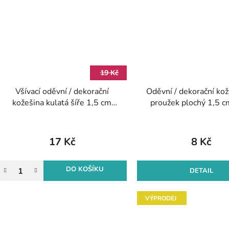
19 Kč
Všívací oděvní / dekorační
Oděvní / dekorační ko
kožešina kulatá šíře 1,5 cm
proužek plochý 1,5 c
(1m)
17 Kč
8 Kč
DO KOŠÍKU
DETAIL
VÝPRODEJ