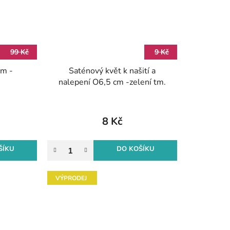
99 Kč
9 Kč
cm -
Saténový květ k našití a
)
nalepení O6,5 cm -zelení tm.
8 Kč
ŠÍKU
DO KOŠÍKU
VÝPRODEJ