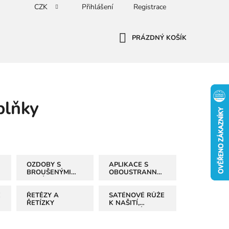
CZK
Přihlášení
Registrace
PRÁZDNÝ KOŠÍK
NÁKUPNÍ
KOŠÍK
plňky
OZDOBY S
APLIKACE S
BROUŠENÝMI
OBOUSTRANNÝMI
KAMÍNKY
FLITRY
É
ŘETĚZY A
SATÉNOVÉ RŮŽE
ŘETÍZKY
K NAŠITÍ,
NALEPENÍ