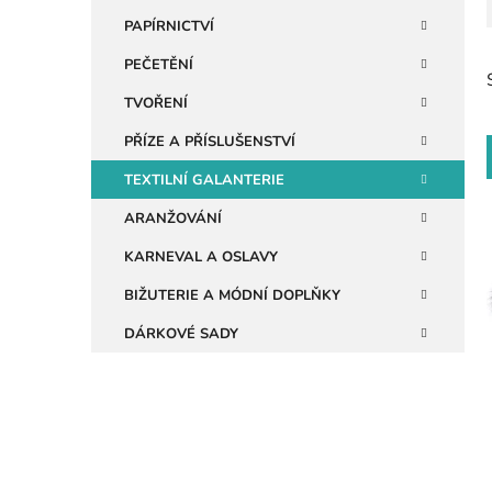
n
PAPÍRNICTVÍ
e
PEČETĚNÍ
l
TVOŘENÍ
PŘÍZE A PŘÍSLUŠENSTVÍ
TEXTILNÍ GALANTERIE
ARANŽOVÁNÍ
KARNEVAL A OSLAVY
i
BIŽUTERIE A MÓDNÍ DOPLŇKY
DÁRKOVÉ SADY