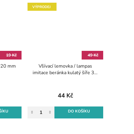
VÝPRODEJ
19 Kč
49 Kč
 O20 mm
Všívací lemovka / lampas
imitace beránka kulatý šíře 3,5
cm - sv. šedá (1m)
44 Kč
ŠÍKU
DO KOŠÍKU