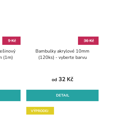
9 Kč
36 Kč
žešinový
Bambulky akrylové 10mm
m (1m)
(120ks) - vyberte barvu
32 Kč
od
DETAIL
VÝPRODEJ