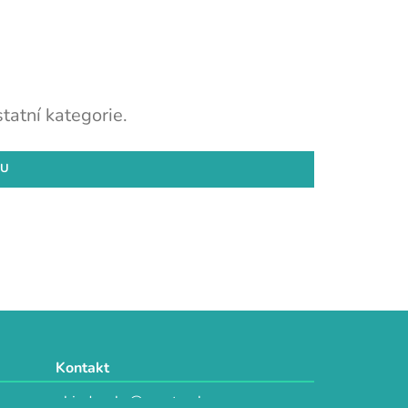
tatní kategorie.
DU
Kontakt
objednavky@e-vytvarka.cz