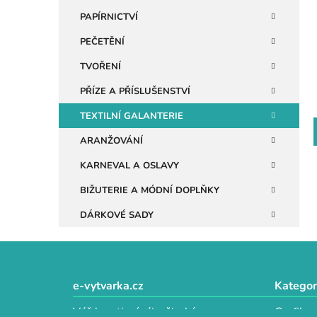
n
PAPÍRNICTVÍ
e
PEČETĚNÍ
l
TVOŘENÍ
PŘÍZE A PŘÍSLUŠENSTVÍ
TEXTILNÍ GALANTERIE
ARANŽOVÁNÍ
KARNEVAL A OSLAVY
BIŽUTERIE A MÓDNÍ DOPLŇKY
DÁRKOVÉ SADY
Z
á
e-vytvarka.cz
Kategor
p
Váš kreativní ráj s širokým
Grafika