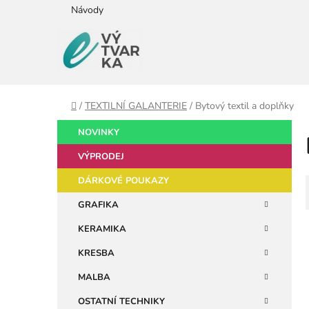
Přejít
Návody
na
obsah
Domů
/
TEXTILNÍ GALANTERIE
/
Bytový textil a doplňky
P
K
Přeskočit
NOVINKY
a
kategorie
o
t
VÝPRODEJ
s
e
t
DÁRKOVÉ POUKAZY
g
r
o
GRAFIKA
a
r
KERAMIKA
i
n
e
n
KRESBA
í
MALBA
p
OSTATNÍ TECHNIKY
a