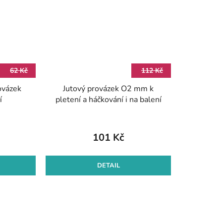
62 Kč
112 Kč
ovázek
Jutový provázek O2 mm k
í
pletení a háčkování i na balení
101 Kč
DETAIL