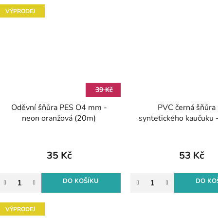
VÝPRODEJ
39 Kč
Oděvní šňůra PES O4 mm -
PVC černá šňůra
neon oranžová (20m)
syntetického kaučuku -
bez otvoru 1,5mm 
35 Kč
53 Kč
DO KOŠÍKU
DO KO
VÝPRODEJ