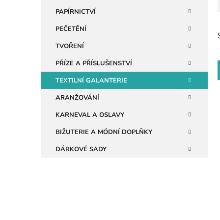
n
PAPÍRNICTVÍ
e
PEČETĚNÍ
l
TVOŘENÍ
PŘÍZE A PŘÍSLUŠENSTVÍ
TEXTILNÍ GALANTERIE
ARANŽOVÁNÍ
KARNEVAL A OSLAVY
i
BIŽUTERIE A MÓDNÍ DOPLŇKY
DÁRKOVÉ SADY