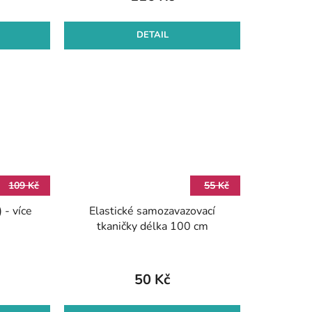
DETAIL
109 Kč
55 Kč
 - více
Elastické samozavazovací
tkaničky délka 100 cm
50 Kč