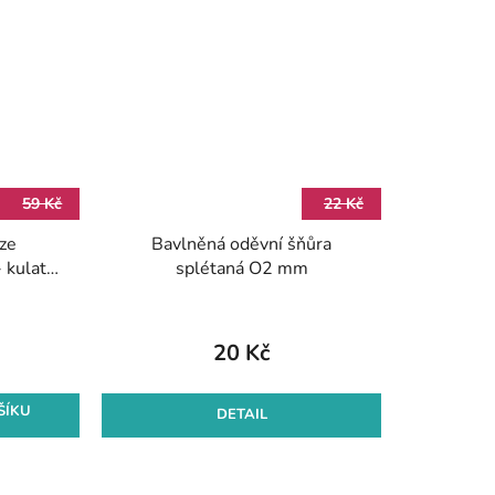
59 Kč
22 Kč
 ze
Bavlněná oděvní šňůra
 kulatá,
splétaná O2 mm
(10m)
20 Kč
ŠÍKU
DETAIL