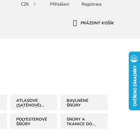
CZK
Přihlášení
Registrace
PRÁZDNÝ KOŠÍK
NÁKUPNÍ
KOŠÍK
ATLASOVÉ
BAVLNĚNÉ
(SATÉNOVÉ)
ŠŇŮRY
ŠŇŮRY - ŠLUPKY
POLYESTEROVÉ
ŠŇŮRY A
ŠŇŮRY
TKANICE DO
MIKIN HOTOVÉ