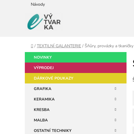
Přejít
Návody
na
obsah
Domů
/
TEXTILNÍ GALANTERIE
/
Šňůry, provázky a tkaničky
P
K
Přeskočit
NOVINKY
a
kategorie
o
t
VÝPRODEJ
s
e
t
DÁRKOVÉ POUKAZY
g
r
o
GRAFIKA
a
r
KERAMIKA
i
n
e
n
KRESBA
í
MALBA
p
OSTATNÍ TECHNIKY
a