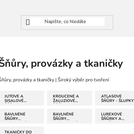
Šňůry, provázky a tkaničky
Šňůry, provázky a tkaničky | Široký výběr pro tvoření
JUTOVÉ A
KROUCENÉ A
ATLASOVÉ
SISALOVÉ
ŽALUZIOVÉ
ŠŇŮRY - ŠLUPKY
ŠŇŮRY
ŠŇŮRY,
TRIKOLORY
BAVLNĚNÉ
BAVLNĚNÉ
LUREXOVÉ
ŠŇŮRY
ŠŇŮRY
ŠŇŮRKY A
KROUCENÉ
VOSKOVANÉ
STUŽKY
TKANIČKY DO