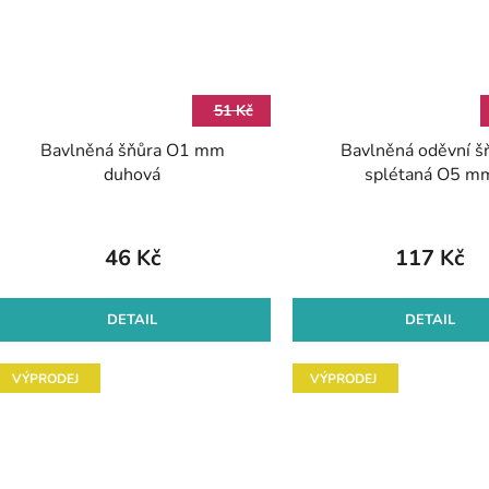
51 Kč
Bavlněná šňůra O1 mm
Bavlněná oděvní š
duhová
splétaná O5 m
46 Kč
117 Kč
DETAIL
DETAIL
VÝPRODEJ
VÝPRODEJ