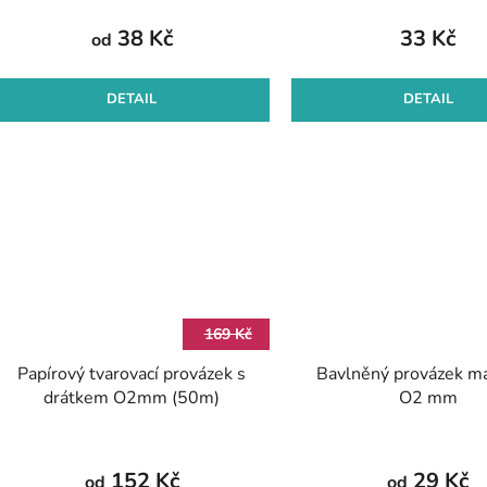
t
hodnocení
38 Kč
33 Kč
od
ů
produktu
je
DETAIL
DETAIL
5,0
z
5
hvězdiček.
169 Kč
Papírový tvarovací provázek s
Bavlněný provázek m
drátkem O2mm (50m)
O2 mm
152 Kč
29 Kč
od
od