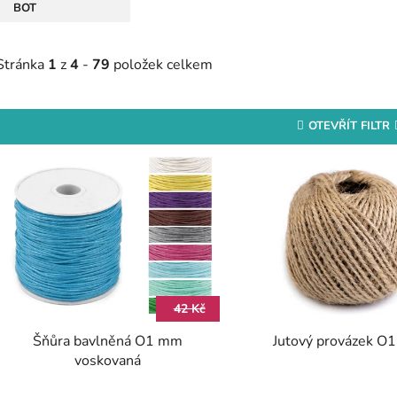
BOT
Stránka
1
z
4
-
79
položek celkem
OTEVŘÍT FILTR
V
ý
p
s
p
r
42 Kč
o
Šňůra bavlněná O1 mm
Jutový provázek O
d
voskovaná
u
k
Průměrné