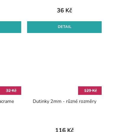
36 Kč
DETAIL
32 Kč
129 Kč
acrame
Dutinky 2mm - různé rozměry
116 Kč