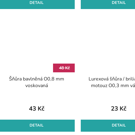
DETAIL
DETAIL
48 Kč
Šňůra bavlněná O0,8 mm
Lurexová šňůra / bril
voskovaná
motouz O0,3 mm vá
43 Kč
23 Kč
DETAIL
DETAIL