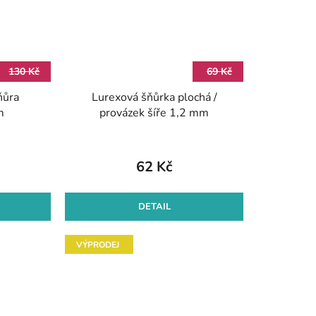
130 Kč
69 Kč
ňůra
Lurexová šňůrka plochá /
m
provázek šíře 1,2 mm
62 Kč
DETAIL
VÝPRODEJ