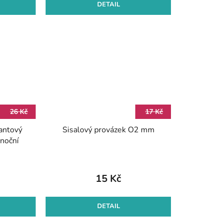
DETAIL
26 Kč
17 Kč
iantový
Sisalový provázek O2 mm
noční
15 Kč
DETAIL