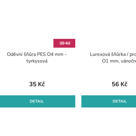
39 Kč
Oděvní šňůra PES O4 mm -
Lurexová šňůrka / pr
tyrkysová
O1 mm, vánočn
35 Kč
56 Kč
DETAIL
DETAIL