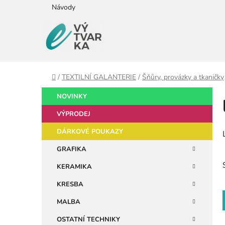
Přejít
Návody
na
obsah
Domů
/
TEXTILNÍ GALANTERIE
/
Šňůry, provázky a tkaničky
P
K
Přeskočit
NOVINKY
a
kategorie
o
t
VÝPRODEJ
s
e
t
DÁRKOVÉ POUKAZY
g
r
o
GRAFIKA
a
r
KERAMIKA
i
n
e
n
KRESBA
í
MALBA
p
OSTATNÍ TECHNIKY
a