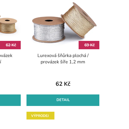
p
r
o
d
u
k
62 Kč
69 Kč
t
ovázek
Lurexová šňůrka plochá /
ů
í
provázek šíře 1,2 mm
62 Kč
DETAIL
VÝPRODEJ