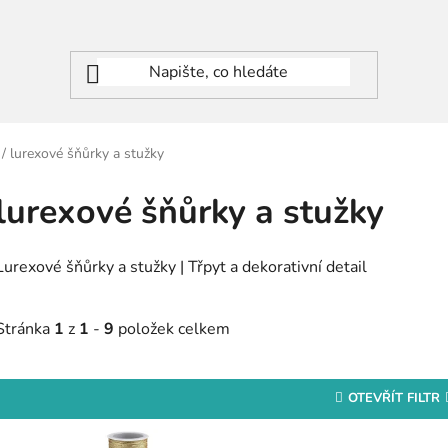
/
lurexové šňůrky a stužky
lurexové šňůrky a stužky
Lurexové šňůrky a stužky | Třpyt a dekorativní detail
Stránka
1
z
1
-
9
položek celkem
OTEVŘÍT FILTR
V