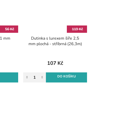
56 Kč
119 Kč
O1 mm
Dutinka s lurexem šíře 2,5
mm plochá - stříbrná (26,3m)
107 Kč
DO KOŠÍKU