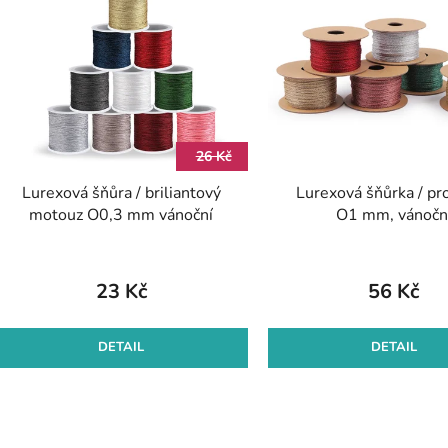
ý
p
s
p
r
26 Kč
o
Lurexová šňůra / briliantový
Lurexová šňůrka / pr
d
motouz O0,3 mm vánoční
O1 mm, vánočn
u
k
t
23 Kč
56 Kč
ů
DETAIL
DETAIL