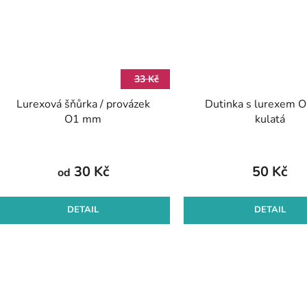
33 Kč
Lurexová šňůrka / provázek
Dutinka s lurexem 
O1 mm
kulatá
30 Kč
50 Kč
od
DETAIL
DETAIL