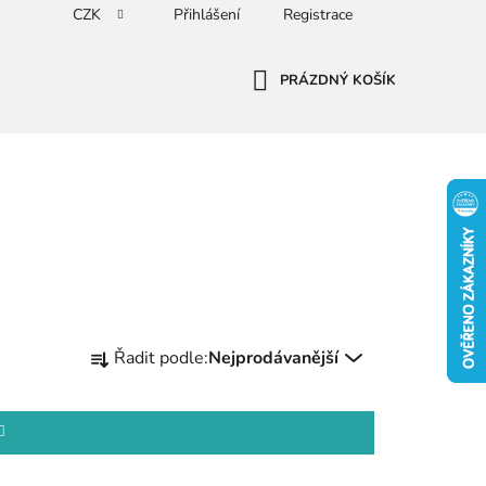
CZK
Přihlášení
Registrace
PRÁZDNÝ KOŠÍK
NÁKUPNÍ
KOŠÍK
Ř
Řadit podle:
Nejprodávanější
a
z
e
n
í