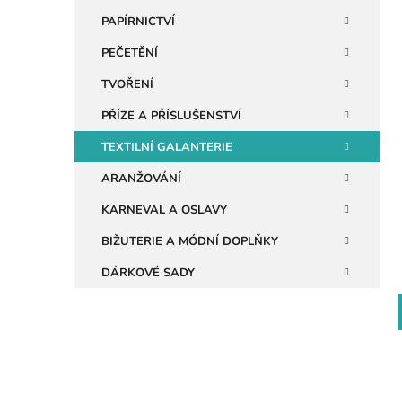
n
PAPÍRNICTVÍ
e
PEČETĚNÍ
i
l
TVOŘENÍ
PŘÍZE A PŘÍSLUŠENSTVÍ
TEXTILNÍ GALANTERIE
ARANŽOVÁNÍ
KARNEVAL A OSLAVY
BIŽUTERIE A MÓDNÍ DOPLŇKY
DÁRKOVÉ SADY