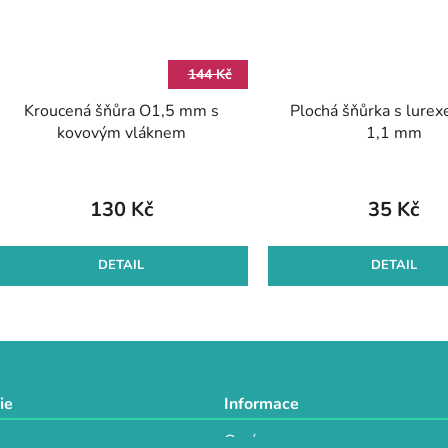
144 Kč
Kroucená šňůra O1,5 mm s
Plochá šňůrka s lurex
kovovým vláknem
1,1 mm
130 Kč
35 Kč
DETAIL
DETAIL
O
v
l
á
d
ie
Informace
a
O nás