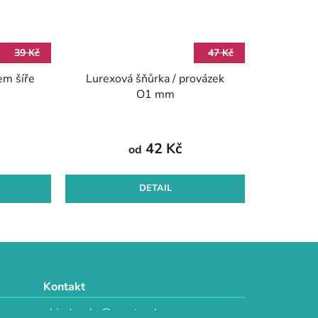
39 Kč
47 Kč
em šíře
Lurexová šňůrka / provázek
O1 mm
42 Kč
od
DETAIL
Kontakt
objednavky@e-vytvarka.cz