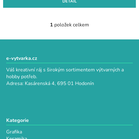
DETAIL
1
položek celkem
O
v
l
Z
á
á
d
p
e-vytvarka.cz
a
a
c
Váš kreativní ráj s širokým sortimentem výtvarných a
t
í
hobby potřeb.
p
í
Adresa: Kasárenská 4, 695 01 Hodonín
r
v
k
y
v
Kategorie
ý
p
Grafika
i
Keramika