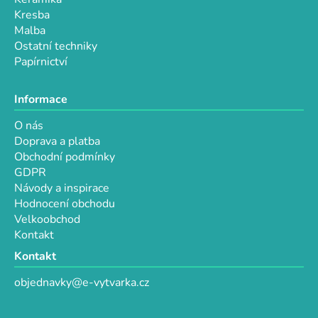
s
Kresba
u
Malba
Ostatní techniky
Papírnictví
Informace
O nás
Doprava a platba
Obchodní podmínky
GDPR
Návody a inspirace
Hodnocení obchodu
Velkoobchod
Kontakt
Kontakt
objednavky@e-vytvarka.cz
+420 725 657 656
+420 776 848 482