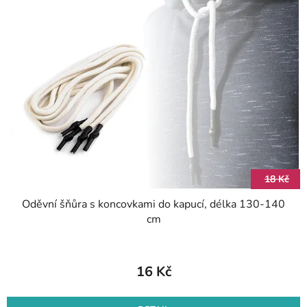
p
r
i
o
s
d
p
u
r
k
o
t
d
ů
u
k
t
18 Kč
ů
Oděvní šňůra s koncovkami do kapucí, délka 130-140
cm
16 Kč