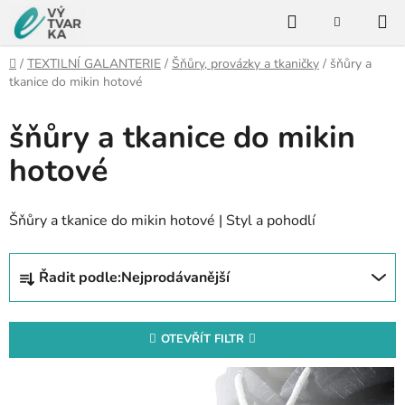
Přejít
Hledat
na
NÁKUPNÍ
KOŠÍK
obsah
Domů
/
TEXTILNÍ GALANTERIE
/
Šňůry, provázky a tkaničky
/
šňůry a
tkanice do mikin hotové
šňůry a tkanice do mikin
hotové
Šňůry a tkanice do mikin hotové | Styl a pohodlí
Ř
Řadit podle:
Nejprodávanější
a
z
e
OTEVŘÍT FILTR
n
V
í
ý
p