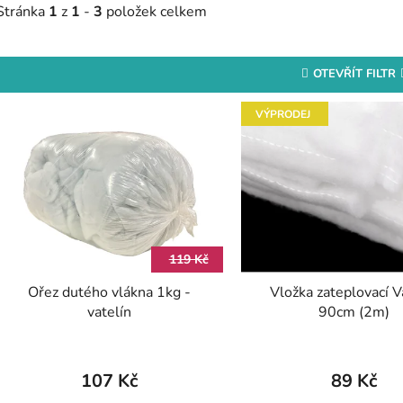
Stránka
1
z
1
-
3
položek celkem
OTEVŘÍT FILTR
V
VÝPRODEJ
ý
p
s
p
r
119 Kč
o
Ořez dutého vlákna 1kg -
Vložka zateplovací Va
d
vatelín
90cm (2m)
u
k
t
107 Kč
89 Kč
ů