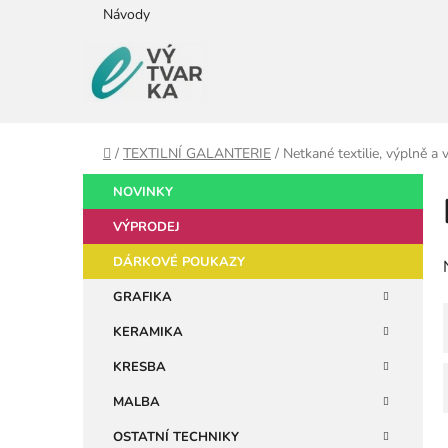
Přejít
Návody
na
obsah
Domů
/
TEXTILNÍ GALANTERIE
/
Netkané textilie, výplně a
P
K
Přeskočit
NOVINKY
a
kategorie
o
t
VÝPRODEJ
s
e
t
DÁRKOVÉ POUKAZY
g
r
o
GRAFIKA
a
r
KERAMIKA
i
n
e
n
KRESBA
í
MALBA
p
OSTATNÍ TECHNIKY
a