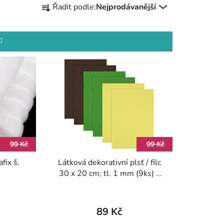
Řadit podle:
Nejprodávanější
a
z
e
n
í
p
r
o
d
u
k
99 Kč
99 Kč
t
fix š.
Látková dekorativní plsť / filc
ů
30 x 20 cm; tl. 1 mm (9ks) -
více barev
89 Kč