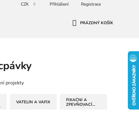
CZK
Přihlášení
Registrace
PRÁZDNÝ KOŠÍK
NÁKUPNÍ
KOŠÍK
ycpávky
ní projekty
FIXAČNÍ A
VATELÍN A VAFIX
ZPEVŇOVACÍ
Í
MATERIÁLY
Ř