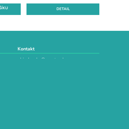
ŠÍKU
DETAIL
Kontakt
objednavky@e-vytvarka.cz
+420 725 657 656
+420 776 848 482
Facebook