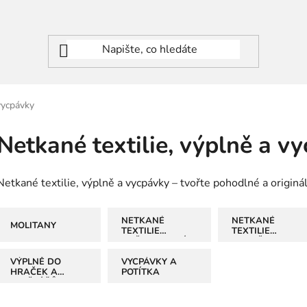
 vycpávky
Netkané textilie, výplně a v
Netkané textilie, výplně a vycpávky – tvořte pohodlné a originál
NETKANÉ
NETKANÉ
MOLITANY
TEXTILIE
TEXTILIE
NAŽEHLOVACÍ
NENAŽEHLOVAC
VÝPLNĚ DO
VYCPÁVKY A
HRAČEK A
POTÍTKA
POLŠTÁŘŮ