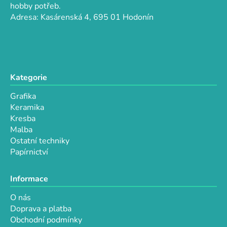
t
í
hobby potřeb.
p
í
Adresa: Kasárenská 4, 695 01 Hodonín
r
v
k
y
v
Kategorie
ý
p
Grafika
i
Keramika
s
Kresba
u
Malba
Ostatní techniky
Papírnictví
Informace
O nás
Doprava a platba
Obchodní podmínky