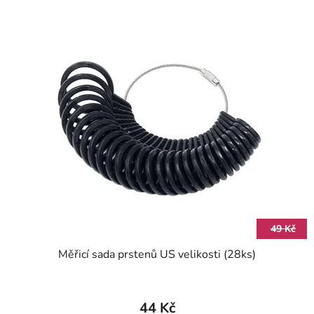
49 Kč
Měřicí sada prstenů US velikosti (28ks)
44 Kč