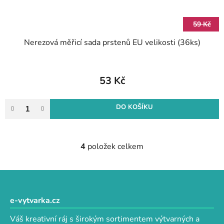
59 Kč
Nerezová měřicí sada prstenů EU velikosti (36ks)
53 Kč
DO KOŠÍKU
4
položek celkem
O
v
l
Z
á
á
d
p
e-vytvarka.cz
a
a
c
Váš kreativní ráj s širokým sortimentem výtvarných a