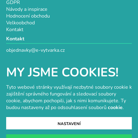
GDPR
Návody a inspirace
Hodnocení obchodu
Velkoobchod
Kontakt
Kontakt
objednavky@e-vytvarka.cz
+420 725 657 656
+420 776 848 482
MY JSME COOKIES!
Facebook
Tyto webové stránky využívají nezbytné soubory cookie k
zajištění správného fungování a sledovací soubory
cookie, abychom pochopili, jak s nimi komunikujete. Ty
Velkoobchod s korálky a komponenty
Tvořit je radost
budou nastaveny až po odsouhlasení souborů
cookie
.
NASTAVENÍ