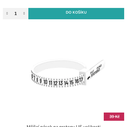
DO KOŠÍKU
39 Kč
Měřicí pásek na prsteny US velikosti