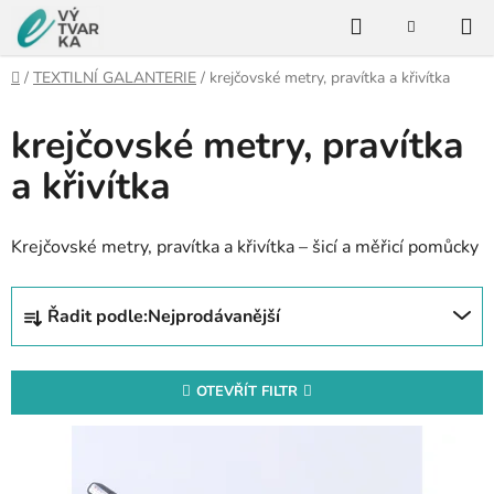
Přejít
Hledat
na
NÁKUPNÍ
KOŠÍK
obsah
Domů
/
TEXTILNÍ GALANTERIE
/
krejčovské metry, pravítka a křivítka
krejčovské metry, pravítka
a křivítka
Krejčovské metry, pravítka a křivítka – šicí a měřicí pomůcky
Ř
Řadit podle:
Nejprodávanější
a
z
e
OTEVŘÍT FILTR
n
V
í
ý
p