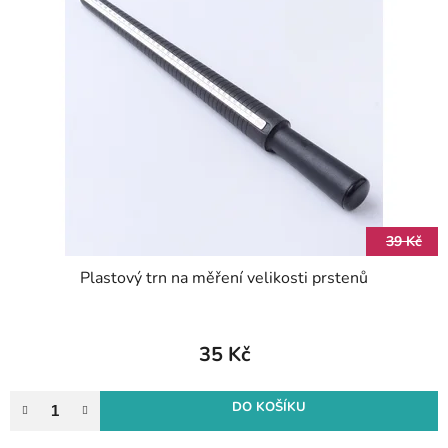
p
r
i
o
s
d
p
u
r
k
o
t
d
ů
u
k
t
39 Kč
ů
Plastový trn na měření velikosti prstenů
35 Kč
DO KOŠÍKU