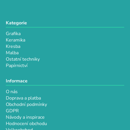
v
k
y
v
Kategorie
ý
p
Grafika
i
Keramika
s
Kresba
u
Malba
Ostatní techniky
Papírnictví
Informace
O nás
Doprava a platba
Obchodní podmínky
GDPR
Návody a inspirace
Hodnocení obchodu
Velkoobchod