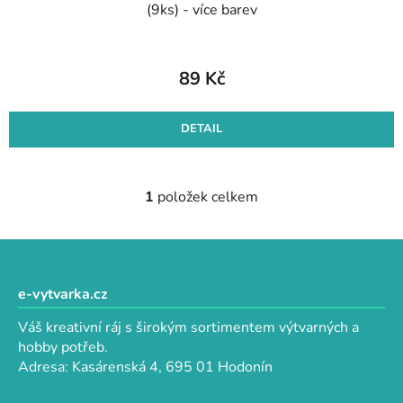
(9ks) - více barev
89 Kč
DETAIL
1
položek celkem
O
v
l
Z
á
á
d
p
e-vytvarka.cz
a
a
c
Váš kreativní ráj s širokým sortimentem výtvarných a
t
í
hobby potřeb.
p
í
Adresa: Kasárenská 4, 695 01 Hodonín
r