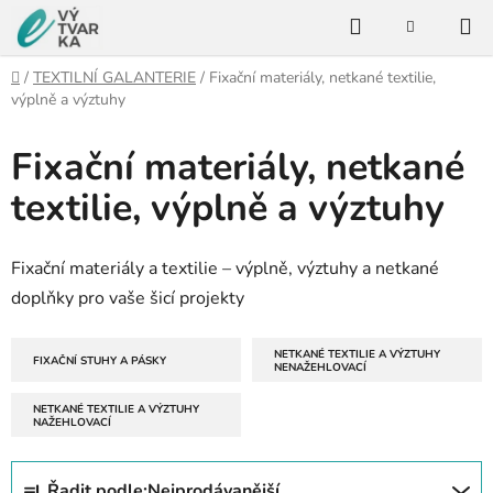
Přejít
Hledat
na
NÁKUPNÍ
KOŠÍK
obsah
Domů
/
TEXTILNÍ GALANTERIE
/
Fixační materiály, netkané textilie,
výplně a výztuhy
Fixační materiály, netkané
textilie, výplně a výztuhy
Fixační materiály a textilie – výplně, výztuhy a netkané
doplňky pro vaše šicí projekty
NETKANÉ TEXTILIE A VÝZTUHY
FIXAČNÍ STUHY A PÁSKY
NENAŽEHLOVACÍ
NETKANÉ TEXTILIE A VÝZTUHY
NAŽEHLOVACÍ
Ř
Řadit podle:
Nejprodávanější