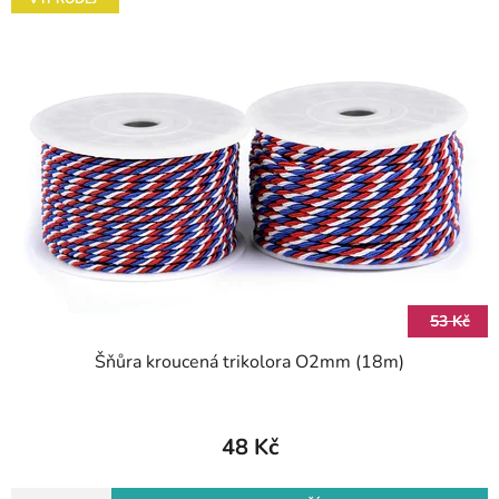
í
ý
p
p
r
i
o
s
d
p
u
r
k
o
t
d
ů
u
k
t
53 Kč
ů
Šňůra kroucená trikolora O2mm (18m)
48 Kč