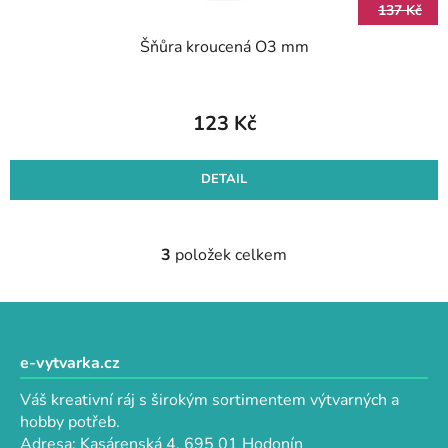
137 Kč
Šňůra kroucená O3 mm
123 Kč
DETAIL
3
položek celkem
O
v
l
Z
á
á
d
p
e-vytvarka.cz
a
a
c
Váš kreativní ráj s širokým sortimentem výtvarných a
t
í
hobby potřeb.
p
í
Adresa: Kasárenská 4, 695 01 Hodonín