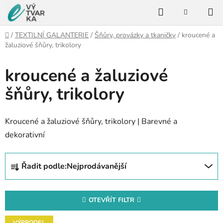
Přejít
Hledat
na
NÁKUPNÍ
KOŠÍK
obsah
Domů
/
TEXTILNÍ GALANTERIE
/
Šňůry, provázky a tkaničky
/
kroucené a
žaluziové šňůry, trikolory
kroucené a žaluziové
šňůry, trikolory
Kroucené a žaluziové šňůry, trikolory | Barevné a
dekorativní
Ř
Řadit podle:
Nejprodávanější
a
z
e
OTEVŘÍT FILTR
n
V
VÝPRODEJ