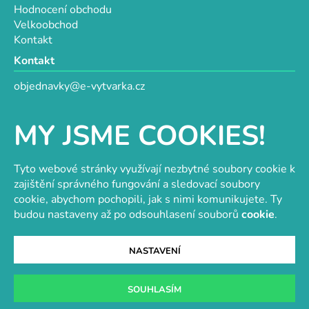
Hodnocení obchodu
Velkoobchod
Kontakt
Kontakt
objednavky@e-vytvarka.cz
+420 725 657 656
+420 776 848 482
MY JSME COOKIES!
Facebook
Tyto webové stránky využívají nezbytné soubory cookie k
zajištění správného fungování a sledovací soubory
cookie, abychom pochopili, jak s nimi komunikujete. Ty
Velkoobchod s korálky a komponenty
Tvořit je radost
budou nastaveny až po odsouhlasení souborů
cookie
.
NASTAVENÍ
Vytvořil Shoptet
SOUHLASÍM
Copyright 2026
e-vytvarka.cz
. Všechna práva