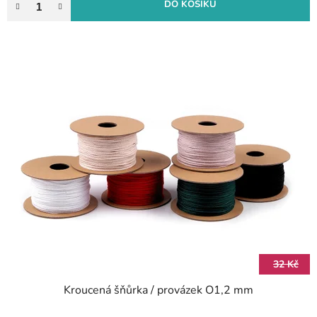
DO KOŠÍKU
32 Kč
Kroucená šňůrka / provázek O1,2 mm