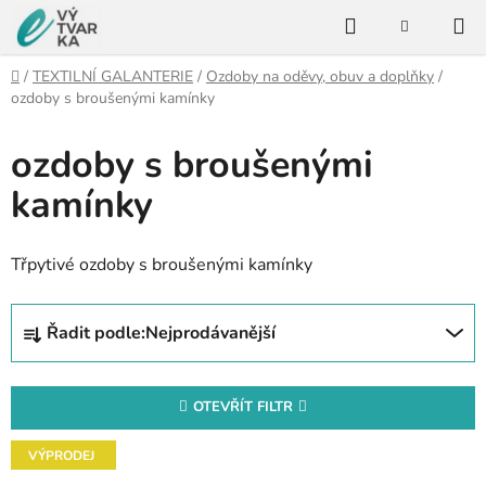
Přejít
Hledat
na
NÁKUPNÍ
KOŠÍK
obsah
Domů
/
TEXTILNÍ GALANTERIE
/
Ozdoby na oděvy, obuv a doplňky
/
ozdoby s broušenými kamínky
ozdoby s broušenými
kamínky
Třpytivé ozdoby s broušenými kamínky
Ř
Řadit podle:
Nejprodávanější
a
z
e
OTEVŘÍT FILTR
n
V
í
VÝPRODEJ
ý
p