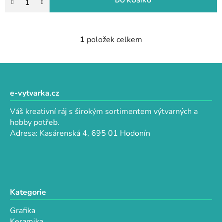
DO KOŠÍKU
1
položek celkem
O
v
l
Z
á
á
d
p
e-vytvarka.cz
a
a
c
Váš kreativní ráj s širokým sortimentem výtvarných a
t
í
hobby potřeb.
p
í
Adresa: Kasárenská 4, 695 01 Hodonín
r
v
k
y
v
Kategorie
ý
p
Grafika
i
Keramika