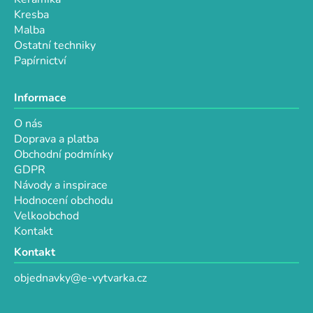
s
Kresba
u
Malba
Ostatní techniky
Papírnictví
Informace
O nás
Doprava a platba
Obchodní podmínky
GDPR
Návody a inspirace
Hodnocení obchodu
Velkoobchod
Kontakt
Kontakt
objednavky@e-vytvarka.cz
+420 725 657 656
+420 776 848 482