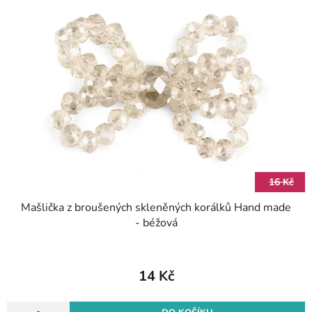
p
r
i
o
s
d
p
u
r
k
o
t
d
ů
u
k
t
16 Kč
ů
Mašlička z broušených skleněných korálků Hand made
- béžová
14 Kč