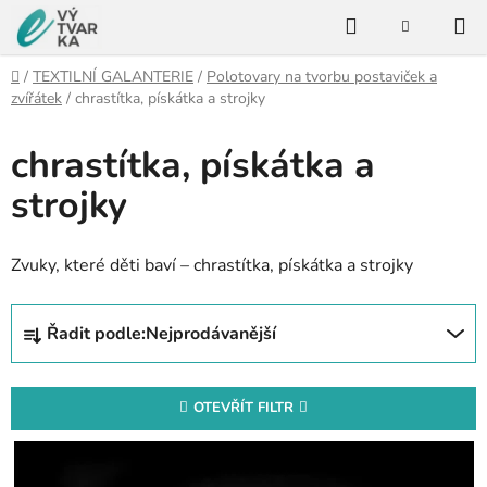
Přejít
Hledat
na
NÁKUPNÍ
KOŠÍK
obsah
Domů
/
TEXTILNÍ GALANTERIE
/
Polotovary na tvorbu postaviček a
zvířátek
/
chrastítka, pískátka a strojky
chrastítka, pískátka a
strojky
Zvuky, které děti baví – chrastítka, pískátka a strojky
Ř
Řadit podle:
Nejprodávanější
a
z
e
OTEVŘÍT FILTR
n
V
í
ý
p