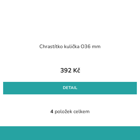
Chrastítko kulička O36 mm
392 Kč
DETAIL
4
položek celkem
O
v
l
Z
á
á