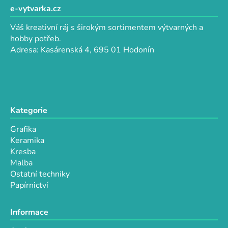
d
p
e-vytvarka.cz
a
a
c
Váš kreativní ráj s širokým sortimentem výtvarných a
t
í
hobby potřeb.
p
í
Adresa: Kasárenská 4, 695 01 Hodonín
r
v
k
y
v
Kategorie
ý
p
Grafika
i
Keramika
s
Kresba
u
Malba
Ostatní techniky
Papírnictví
Informace