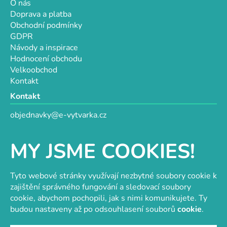
O nás
Doprava a platba
Obchodní podmínky
GDPR
Návody a inspirace
Hodnocení obchodu
Velkoobchod
Kontakt
Kontakt
objednavky@e-vytvarka.cz
+420 725 657 656
+420 776 848 482
MY JSME COOKIES!
Facebook
Tyto webové stránky využívají nezbytné soubory cookie k
zajištění správného fungování a sledovací soubory
cookie, abychom pochopili, jak s nimi komunikujete. Ty
Velkoobchod s korálky a komponenty
Tvořit je radost
budou nastaveny až po odsouhlasení souborů
cookie
.