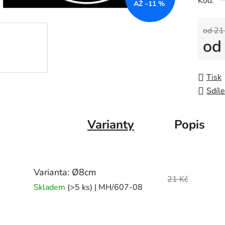
Kód:
AŽ –11 %
od 21
o
Měrná
Tisk
Sdíle
Varianty
Popis
Varianta: Ø8cm
21 Kč
Skladem
(>5 ks)
| MH/607-08