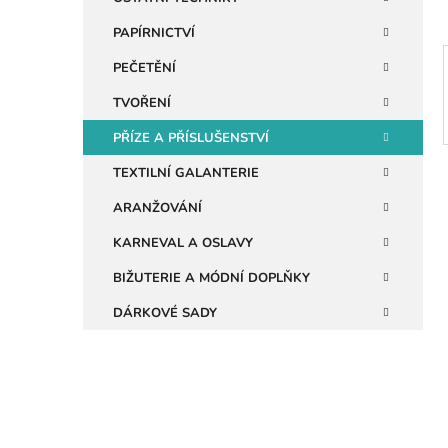
a
n
PAPÍRNICTVÍ
e
PEČETĚNÍ
l
TVOŘENÍ
PŘÍZE A PŘÍSLUŠENSTVÍ
TEXTILNÍ GALANTERIE
ARANŽOVÁNÍ
KARNEVAL A OSLAVY
BIŽUTERIE A MÓDNÍ DOPLŇKY
DÁRKOVÉ SADY