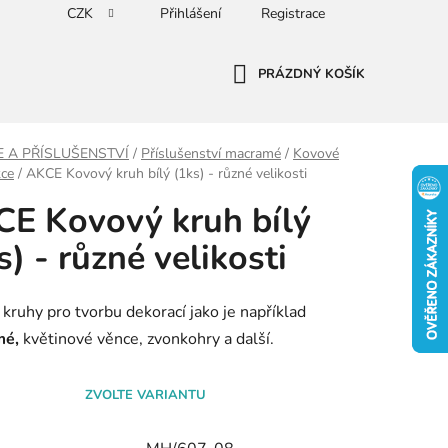
CZK
Přihlášení
Registrace
PRÁZDNÝ KOŠÍK
NÁKUPNÍ
KOŠÍK
E A PŘÍSLUŠENSTVÍ
/
Příslušenství macramé
/
Kovové
kce
/
AKCE Kovový kruh bílý (1ks) - různé velikosti
E Kovový kruh bílý
s) - různé velikosti
kruhy pro tvorbu dekorací jako je například
mé,
květinové věnce, zvonkohry a další.
ZVOLTE VARIANTU