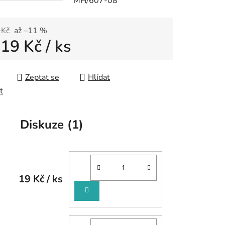
MH/607-08
 Kč
až –11 %
d
19 Kč
/ ks
 cena:
Zeptat se
Hlídat
t
Diskuze (1)
19 Kč
/ ks
DO
KOŠÍKU